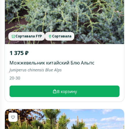
Сортавала FYP
Сортавала
1 375 ₽
Можжевельник китайский Блю Альпс
Juniperus chinensis Blue Alps
20-30
В корзину