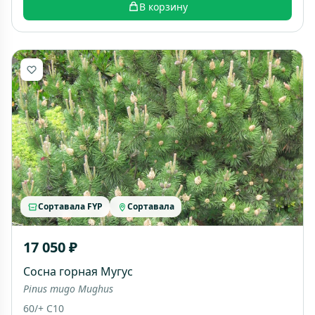
В корзину
Сортавала FYP
Сортавала
17 050 ₽
Сосна горная Мугус
Pinus mugo Mughus
60/+ C10