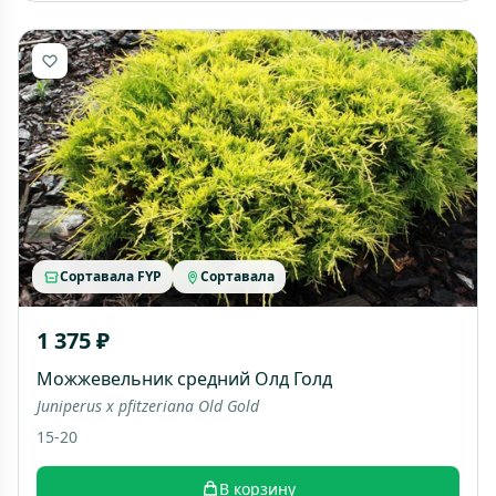
Сортавала FYP
Сортавала
1 375 ₽
Можжевельник средний Олд Голд
Juniperus x pfitzeriana Old Gold
15-20
В корзину