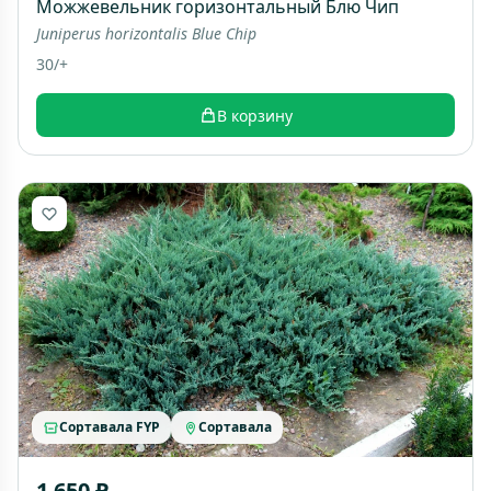
Можжевельник горизонтальный Блю Чип
Juniperus horizontalis Blue Chip
30/+
В корзину
Сортавала FYP
Сортавала
1 650 ₽