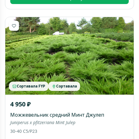
Сортавала FYP
Сортавала
4 950 ₽
Можжевельник средний Минт Джулеп
Juniperus x pfitzeriana Mint Julep
30-40 C5/P23