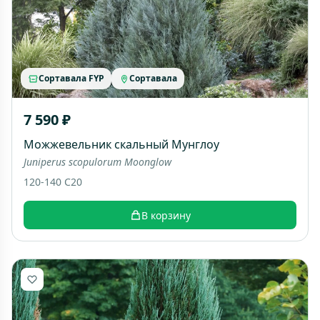
Сортавала FYP
Сортавала
7 590 ₽
Можжевельник скальный Мунглоу
Juniperus scopulorum Moonglow
120-140 C20
В корзину