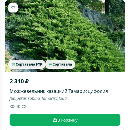
Сортавала FYP
Сортавала
2 310 ₽
Можжевельник казацкий Тамарисцифолия
Juniperus sabina Tamariscifolia
30-40 C2
В корзину