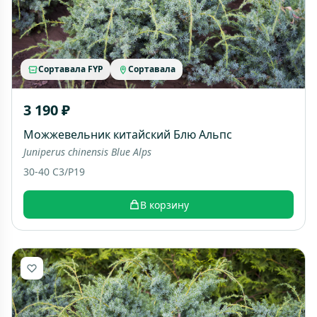
Сортавала FYP
Сортавала
3 190 ₽
Можжевельник китайский Блю Альпс
Juniperus chinensis Blue Alps
30-40 C3/P19
В корзину