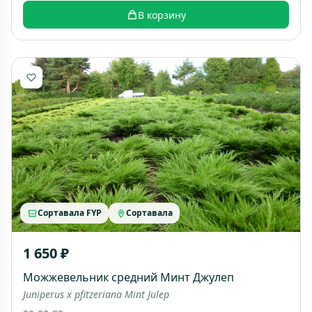
В корзину
Сортавала FYP
Сортавала
1 650 ₽
Можжевельник средний Минт Джулеп
Juniperus x pfitzeriana Mint Julep