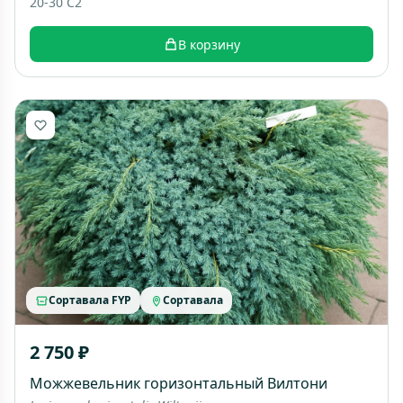
20-30 C2
В корзину
Сортавала FYP
Сортавала
2 750 ₽
Можжевельник горизонтальный Вилтони