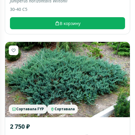
Juniperus horizontalis Wiltonii
30-40 C5
В корзину
Сортавала FYP
Сортавала
2 750 ₽