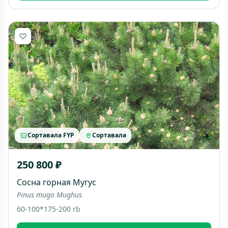
Сортавала FYP
Сортавала
250 800 ₽
Сосна горная Мугус
Pinus mugo Mughus
60-100*175-200 rb