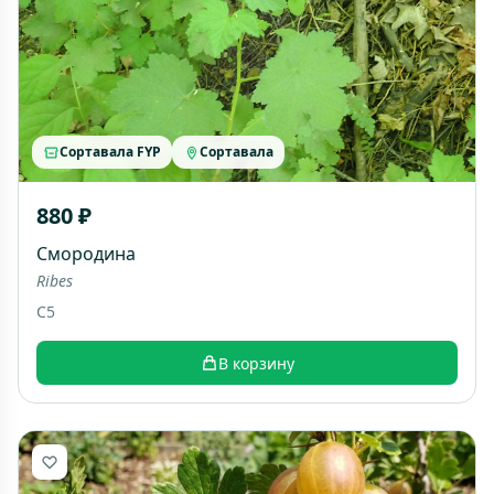
Сортавала FYP
Сортавала
880 ₽
Смородина
Ribes
C5
В корзину