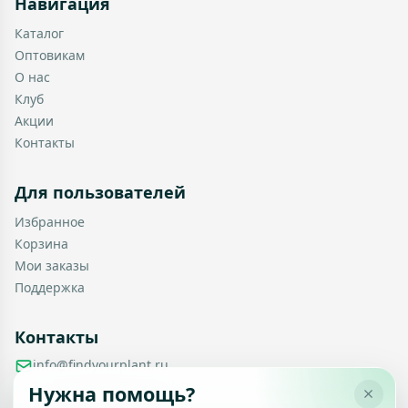
Навигация
Каталог
Оптовикам
О нас
Клуб
Акции
Контакты
Для пользователей
Избранное
Корзина
Мои заказы
Поддержка
Контакты
info@findyourplant.ru
support@findyourplant.ru
Нужна помощь?
findyourplantofficial@gmail.com