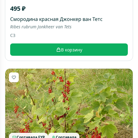
495 ₽
Смородина красная Джонкер ван Тетс
Ribes rubrum Jonkheer van Tets
C3
В корзину
Сортавала FYP
Сортавала