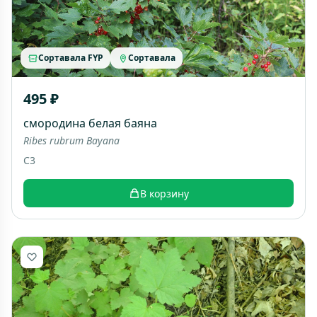
Сортавала FYP
Сортавала
495 ₽
смородина белая баяна
Ribes rubrum Bayana
C3
В корзину