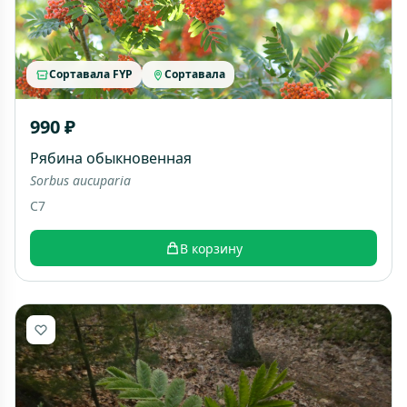
Сортавала FYP
Сортавала
990 ₽
Рябина обыкновенная
Sorbus aucuparia
C7
В корзину