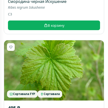
Смородина черная Искушение
Ribes nigrum Iskushenie
C3
В корзину
Сортавала FYP
Сортавала
495 ₽