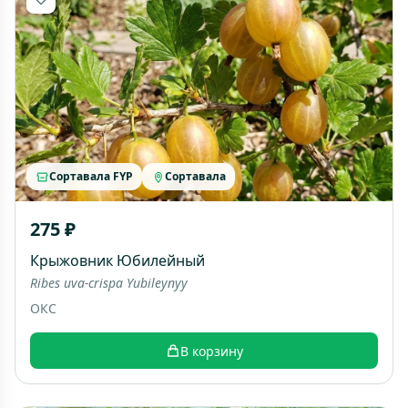
Сортавала FYP
Сортавала
275 ₽
Крыжовник Юбилейный
Ribes uva-crispa Yubileynyy
ОКС
В корзину