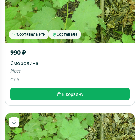
Сортавала FYP
Сортавала
990 ₽
Смородина
Ribes
C7.5
В корзину