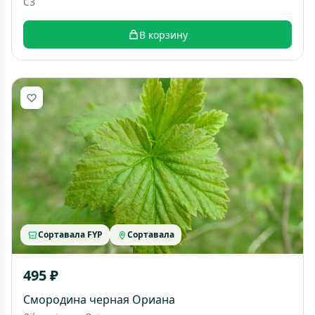
C3
В корзину
Сортавала FYP
Сортавала
495 ₽
Смородина черная Ориана