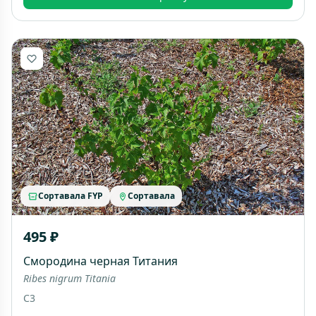
Сортавала FYP
Сортавала
495 ₽
Смородина черная Титания
Ribes nigrum Titania
C3