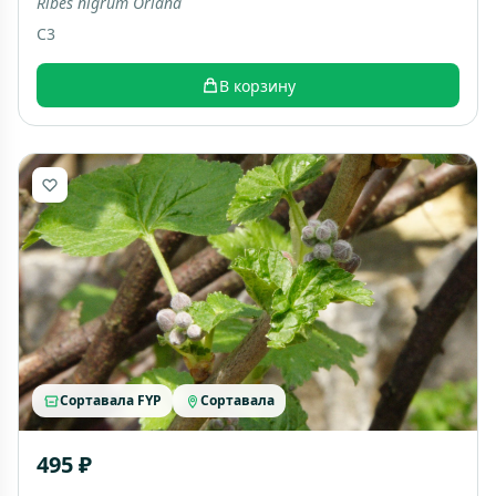
Ribes nigrum Oriana
C3
В корзину
Сортавала FYP
Сортавала
495 ₽