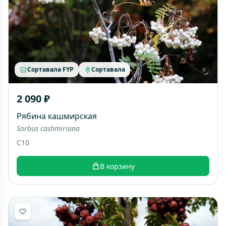
Сортавала FYP
Сортавала
2 090 ₽
Рябина кашмирская
Sorbus cashmiriana
C10
В корзину