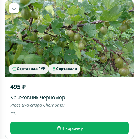
Сортавала FYP
Сортавала
495 ₽
Крыжовник Черномор
Ribes uva-crispa Chernomor
C3
В корзину