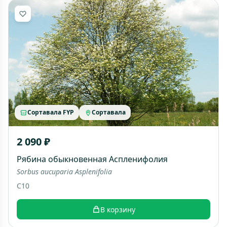
Сортавала FYP
Сортавала
2 090 ₽
Рябина обыкновенная Аспленифолия
Sorbus aucuparia Asplenifolia
C10
В корзину