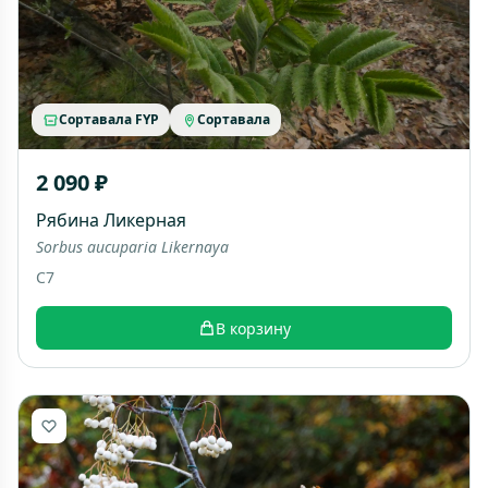
Сортавала FYP
Сортавала
2 090 ₽
Рябина Ликерная
Sorbus aucuparia Likernaya
C7
В корзину