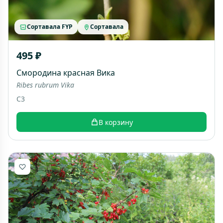
Сортавала FYP
Сортавала
495 ₽
Смородина красная Вика
Ribes rubrum Vika
C3
В корзину