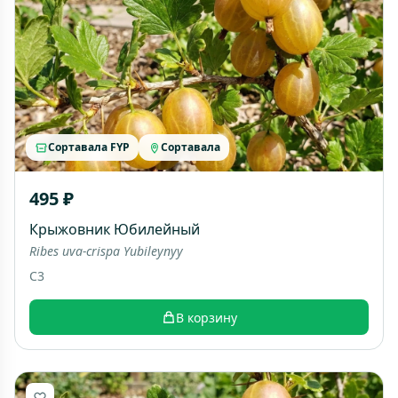
Сортавала FYP
Сортавала
495 ₽
Крыжовник Юбилейный
Ribes uva-crispa Yubileynyy
C3
В корзину