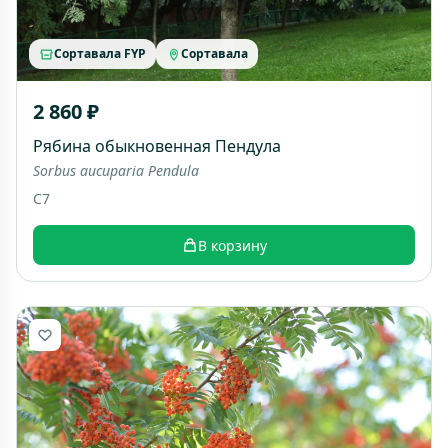
Сортавала FYP
Сортавала
2 860 ₽
Рябина обыкновенная Пендула
Sorbus aucuparia Pendula
C7
В корзину