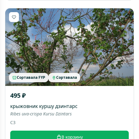
Сортавала FYP
Сортавала
495 ₽
крыжовник куршу дзинтарс
Ribes uva-crispa Kursu Dzintars
C3
В корзину