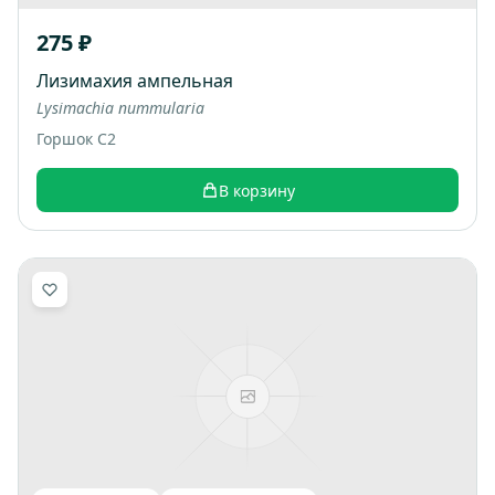
275 ₽
Лизимахия ампельная
Lysimachia nummularia
Горшок С2
В корзину