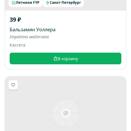
Летники FYP
Санкт-Петербург
39 ₽
Бальзамин Уоллера
Impatiens walleriana
Кассета
В корзину