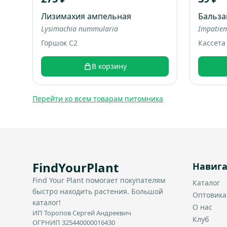
Лизимахия ампельная
Бальза
Lysimachia nummularia
Impatien
Горшок С2
Кассета
В корзину
Перейти ко всем товарам питомника
FindYourPlant
Навиг
Find Your Plant помогает покупателям
Каталог
быстро находить растения. Большой
Оптовик
каталог!
О нас
ИП Торопов Сергей Андреевич
Клуб
ОГРНИП 325440000016430