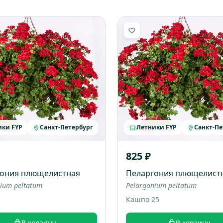
ики FYP
Санкт-Петербург
Летники FYP
Санкт-Пе
825 ₽
ония плющелистная
Пеларгония плющелист
ium peltatum
Pelargonium peltatum
Кашпо 25
В корзину
В корзину