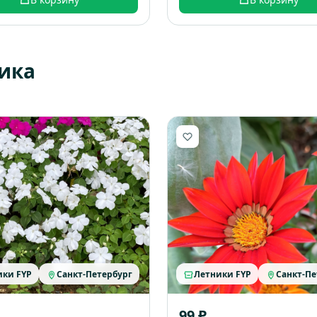
ика
ики FYP
Санкт-Петербург
Летники FYP
Санкт-Пе
99 ₽