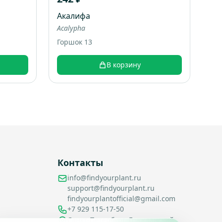
Акалифа
Acalypha
Горшок 13
В корзину
Контакты
info@findyourplant.ru
support@findyourplant.ru
findyourplantofficial@gmail.com
+7 929 115-17-50
Санкт-Петербург, Гражданский