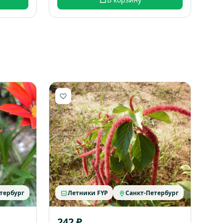
тербург
Летники FYP
Санкт-Петербург
242 ₽