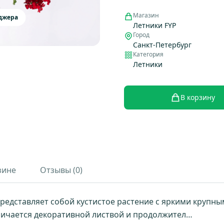
Магазин
еджера
Летники FYP
Город
Санкт-Петербург
Категория
Летники
В корзину
зине
Отзывы (0)
редставляет собой кустистое растение с яркими крупн
личается декоративной листвой и продолжител…