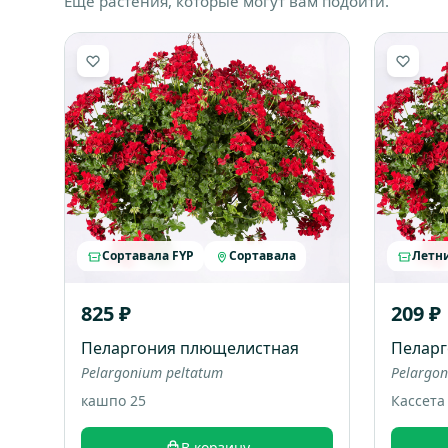
Ещё растения, которые могут вам подойти.
Сортавала FYP
Сортавала
Летн
825 ₽
209 ₽
Пеларгония плющелистная
Пеларг
Pelargonium peltatum
Pelargon
кашпо 25
Кассета
В корзину