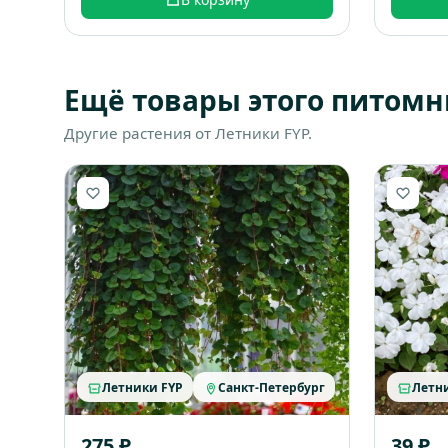
Ещё товары этого питомн
Другие растения от Летники FYP.
Летники FYP
Санкт-Петербург
Летн
275 ₽
39 ₽