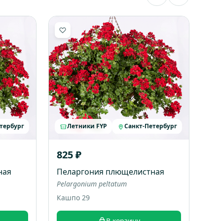
тербург
Летники FYP
Санкт-Петербург
825 ₽
ная
Пеларгония плющелистная
Pelargonium peltatum
Кашпо 29
В корзину