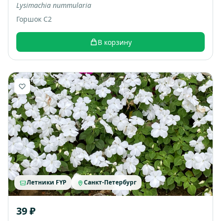
Lysimachia nummularia
Горшок С2
В корзину
Летники FYP
Санкт-Петербург
39 ₽