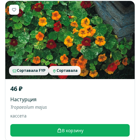
Сортавала FYP
Сортавала
46 ₽
Настурция
Tropaeolum majus
кассета
В корзину