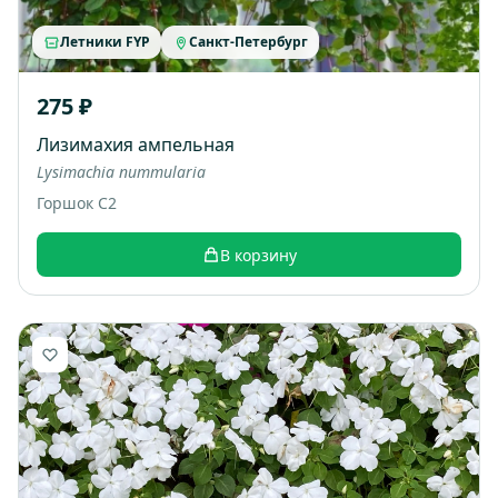
Летники FYP
Санкт-Петербург
275 ₽
Лизимахия ампельная
Lysimachia nummularia
Горшок С2
В корзину