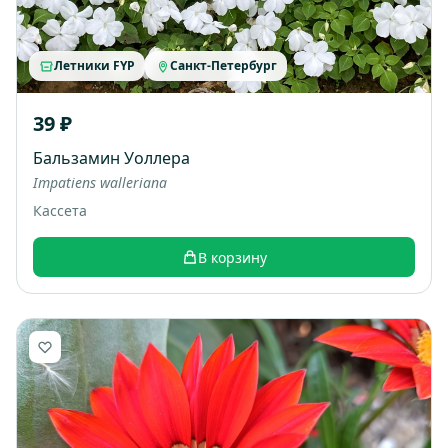
Летники FYP
Санкт-Петербург
39 ₽
Бальзамин Уоллера
Impatiens walleriana
Кассета
В корзину