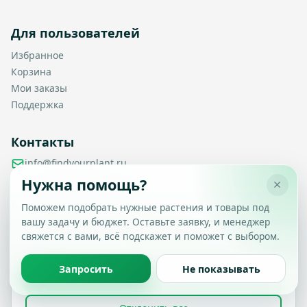
Для пользователей
Избранное
Корзина
Мои заказы
Поддержка
Контакты
info@findyourplant.ru
support@findyourplant.ru
Нужна помощь?
findyourplantofficial@gmail.com
+7 929 115-17-50
Поможем подобрать нужные растения и товары под
Санкт-Петербург, Гражданский проспект, д. 104, корп. 1,
вашу задачу и бюджет. Оставьте заявку, и менеджер
Настройка конфиденциальности
литера А, офис 430
свяжется с вами, всё подскажет и поможет с выбором.
Вы можете выбрать, какие типы файлов cookie
разрешить.
Политика обработки данных
Запросить
Не показывать
Принять все
© 2026 Find Your Plant. Все права защищены.