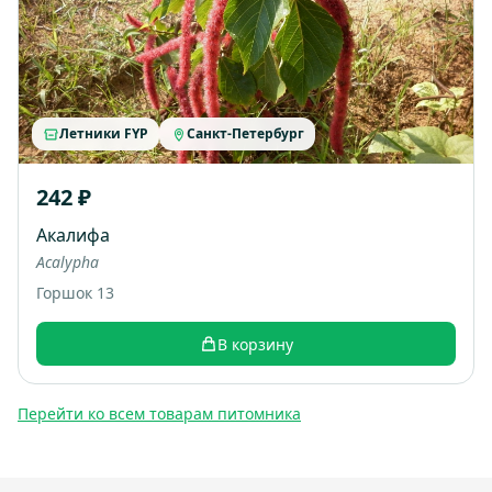
Летники FYP
Санкт-Петербург
242 ₽
Акалифа
Acalypha
Горшок 13
В корзину
Перейти ко всем товарам питомника