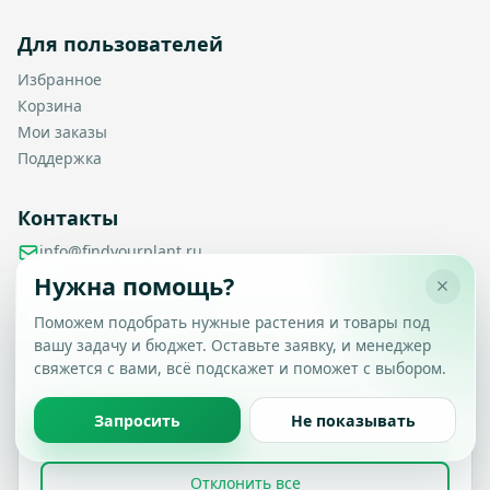
Для пользователей
Избранное
Корзина
Мои заказы
Поддержка
Контакты
info@findyourplant.ru
support@findyourplant.ru
Нужна помощь?
findyourplantofficial@gmail.com
+7 929 115-17-50
Поможем подобрать нужные растения и товары под
Санкт-Петербург, Гражданский проспект, д. 104, корп. 1,
вашу задачу и бюджет. Оставьте заявку, и менеджер
Настройка конфиденциальности
литера А, офис 430
свяжется с вами, всё подскажет и поможет с выбором.
Вы можете выбрать, какие типы файлов cookie
разрешить.
Политика обработки данных
Запросить
Не показывать
Принять все
© 2026 Find Your Plant. Все права защищены.
Отклонить все