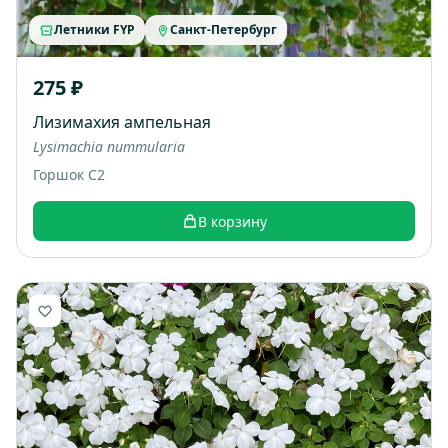
Летники FYP
Санкт-Петербург
275 ₽
Лизимахия ампельная
Lysimachia nummularia
Горшок С2
В корзину