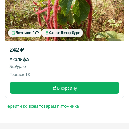
Летники FYP
Санкт-Петербург
242 ₽
Акалифа
Acalypha
Горшок 13
В корзину
Перейти ко всем товарам питомника