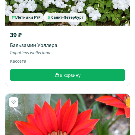
Летники FYP
Санкт-Петербург
39 ₽
Бальзамин Уоллера
Impatiens walleriana
Кассета
В корзину