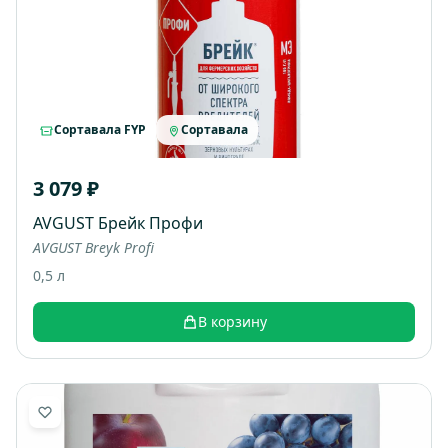
Сортавала FYP
Сортавала
3 079 ₽
AVGUST Брейк Профи
AVGUST Breyk Profi
0,5 л
В корзину