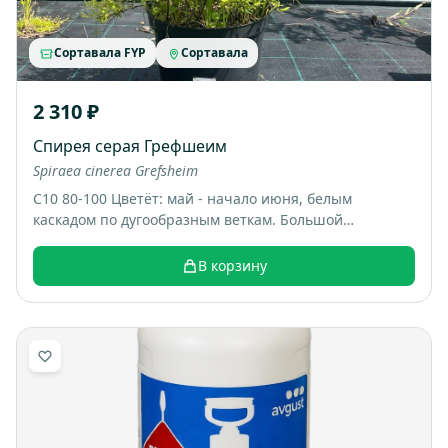
Сортавала FYP
Сортавала
2 310 ₽
Спирея серая Грефшеим
Spiraea cinerea Grefsheim
С10 80-100 Цветёт: май - начало июня, белым
каскадом по дугообразным веткам. Большой
раскидистый куст, весной весь покрывается белыми
цветами, выглядит как “белый фонтан”. Итоговый
В корзину
размер: примерно 1,5-2 м высотой и шириной.