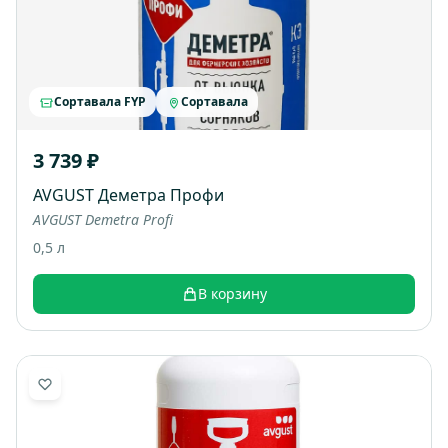
Сортавала FYP
Сортавала
3 739 ₽
AVGUST Деметра Профи
AVGUST Demetra Profi
0,5 л
В корзину