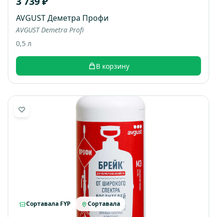
3 739 ₽
AVGUST Деметра Профи
AVGUST Demetra Profi
0,5 л
В корзину
Сортавала FYP
Сортавала