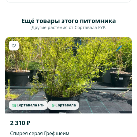
Ещё товары этого питомника
Другие растения от Сортавала FYP.
Сортавала FYP
Сортавала
2 310 ₽
Спирея серая Грефшеим