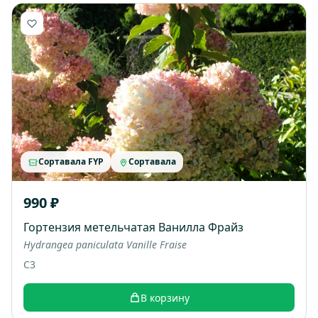
Сортавала FYP
Сортавала
990 ₽
Гортензия метельчатая Ванилла Фрайз
Hydrangea paniculata Vanille Fraise
C3
В корзину