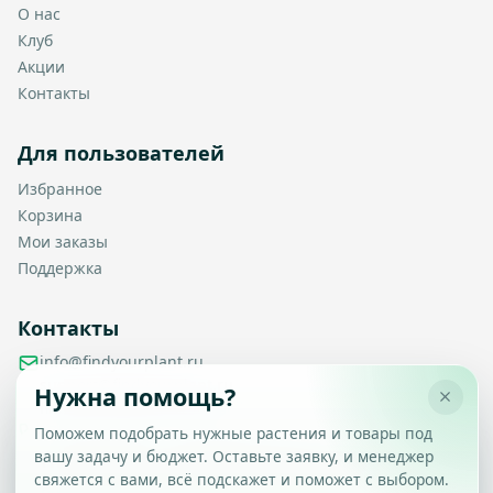
О нас
Клуб
Акции
Контакты
Для пользователей
Избранное
Корзина
Мои заказы
Поддержка
Контакты
info@findyourplant.ru
support@findyourplant.ru
Нужна помощь?
findyourplantofficial@gmail.com
+7 929 115-17-50
Поможем подобрать нужные растения и товары под
Санкт-Петербург, Гражданский проспект, д. 104, корп. 1,
вашу задачу и бюджет. Оставьте заявку, и менеджер
Настройка конфиденциальности
литера А, офис 430
свяжется с вами, всё подскажет и поможет с выбором.