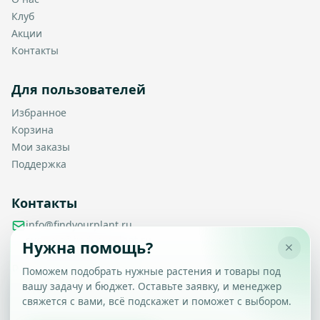
Клуб
Акции
Контакты
Для пользователей
Избранное
Корзина
Мои заказы
Поддержка
Контакты
info@findyourplant.ru
support@findyourplant.ru
Нужна помощь?
findyourplantofficial@gmail.com
+7 929 115-17-50
Поможем подобрать нужные растения и товары под
Санкт-Петербург, Гражданский проспект, д. 104, корп. 1,
вашу задачу и бюджет. Оставьте заявку, и менеджер
Настройка конфиденциальности
литера А, офис 430
свяжется с вами, всё подскажет и поможет с выбором.
Вы можете выбрать, какие типы файлов cookie