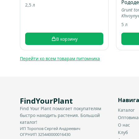
Родод
2,5 л
Grunt to
Khvoyny
5 л
В корзину
Перейти ко всем товарам питомника
FindYourPlant
Навиг
Find Your Plant помогает покупателям
Каталог
быстро находить растения. Большой
Оптовик
каталог!
О нас
ИП Торопов Сергей Андреевич
Клуб
ОГРНИП 325440000016430