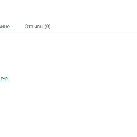
зине
Отзывы (0)
 FYP