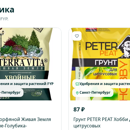
ика
FYP.
ения и защита растений FYP
Удобрения и защита расте
-Петербург
Санкт-Петербург
87 ₽
торфяной Живая Земля
Грунт PETER PEAT Хобби 
е-Голубика-
цитрусовых