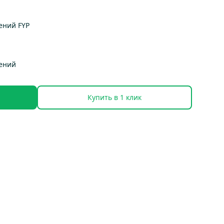
ений FYP
тений
Купить в 1 клик