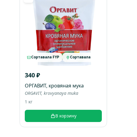
Сортавала FYP
Сортавала
340 ₽
ОРГАВИТ, кровяная мука
ORGAVIT, krovyanaya muka
1 кг
В корзину