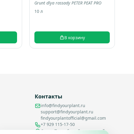
Grunt dlya rassady PETER PEAT PRO
10 л
В корзину
Контакты
info@findyourplant.ru
support@findyourplant.ru
findyourplantofficial@gmail.com
+7 929 115-17-50
Санкт-Петербург, Гражданский