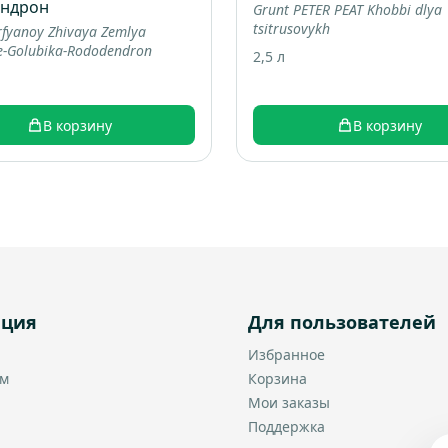
ендрон
Grunt PETER PEAT Khobbi dlya
tsitrusovykh
rfyanoy Zhivaya Zemlya
e-Golubika-Rododendron
2,5 л
В корзину
В корзину
ация
Для пользователей
Избранное
ам
Корзина
Мои заказы
Поддержка