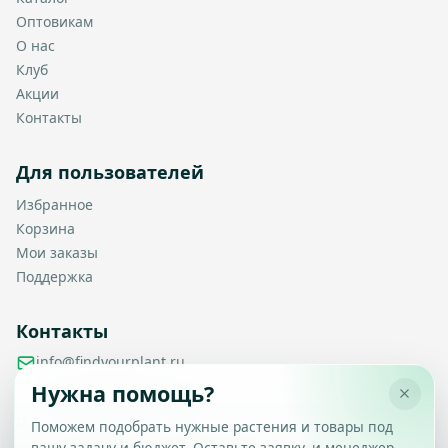
Оптовикам
О нас
Клуб
Акции
Контакты
Для пользователей
Избранное
Корзина
Мои заказы
Поддержка
Контакты
info@findyourplant.ru
support@findyourplant.ru
Нужна помощь?
findyourplantofficial@gmail.com
+7 929 115-17-50
Поможем подобрать нужные растения и товары под
Санкт-Петербург, Гражданский проспект, д. 104, корп. 1,
вашу задачу и бюджет. Оставьте заявку, и менеджер