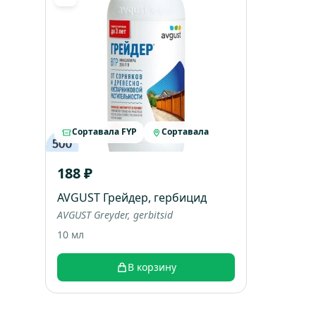
Сортавала FYP
Сортавала
188 ₽
AVGUST Грейдер, гербицид
AVGUST Greyder, gerbitsid
10 мл
В корзину