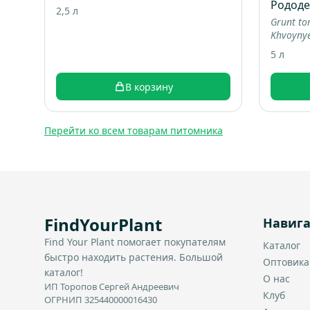
Родод
2,5 л
Grunt to
Khvoyny
5 л
В корзину
Перейти ко всем товарам питомника
FindYourPlant
Навиг
Find Your Plant помогает покупателям
Каталог
быстро находить растения. Большой
Оптовик
каталог!
О нас
ИП Торопов Сергей Андреевич
Клуб
ОГРНИП 325440000016430