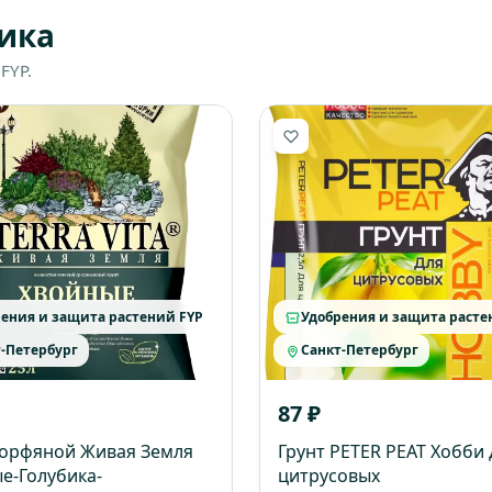
ика
FYP.
ения и защита растений FYP
Удобрения и защита расте
-Петербург
Санкт-Петербург
87 ₽
торфяной Живая Земля
Грунт PETER PEAT Хобби 
е-Голубика-
цитрусовых