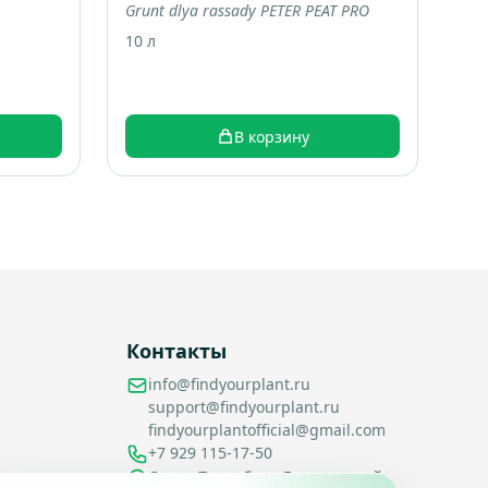
Grunt dlya rassady PETER PEAT PRO
10 л
В корзину
Контакты
info@findyourplant.ru
support@findyourplant.ru
findyourplantofficial@gmail.com
+7 929 115-17-50
Санкт-Петербург, Гражданский