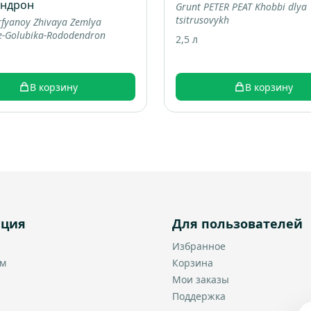
ендрон
Grunt PETER PEAT Khobbi dlya
tsitrusovykh
rfyanoy Zhivaya Zemlya
e-Golubika-Rododendron
2,5 л
В корзину
В корзину
ация
Для пользователей
Избранное
ам
Корзина
Мои заказы
Поддержка