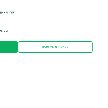
ений FYP
тений
Купить в 1 клик