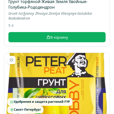
Грунт торфяной Живая Земля Хвойные-
Голубика-Рододендрон
Grunt torfyanoy Zhivaya Zemlya Khvoynye-Golubika-
Rododendron
5 л
В корзину
Удобрения и защита растений FYP
Санкт-Петербург