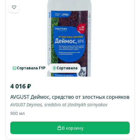
Сортавала FYP
Сортавала
4 016 ₽
AVGUST Деймос, средство от злостных сорняков
AVGUST Deymos, sredstvo ot zlostnykh sornyakov
900 мл
В корзину