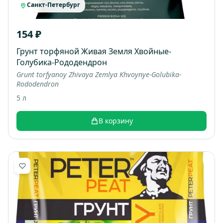
Санкт-Петербург
154 ₽
Грунт торфяной Живая Земля Хвойные-
Голубика-Рододендрон
Grunt torfyanoy Zhivaya Zemlya Khvoynye-Golubika-
Rododendron
5 л
В корзину