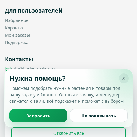
Для пользователей
Избранное
Корзина
Мои заказы
Поддержка
Контакты
info@findyourplant.ru
support@findyourplant.ru
Нужна помощь?
findyourplantofficial@gmail.com
+7 929 115-17-50
Поможем подобрать нужные растения и товары под
Санкт-Петербург, Гражданский проспект, д. 104, корп. 1,
вашу задачу и бюджет. Оставьте заявку, и менеджер
Настройка конфиденциальности
литера А, офис 430
свяжется с вами, всё подскажет и поможет с выбором.
Вы можете выбрать, какие типы файлов cookie
разрешить.
Политика обработки данных
Запросить
Не показывать
Принять все
© 2026 Find Your Plant. Все права защищены.
Отклонить все