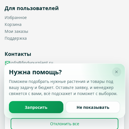
Для пользователей
Избранное
Корзина
Мои заказы
Поддержка
Контакты
info@findyourplant.ru
support@findyourplant.ru
Нужна помощь?
findyourplantofficial@gmail.com
+7 929 115-17-50
Поможем подобрать нужные растения и товары под
Санкт-Петербург, Гражданский проспект, д. 104, корп. 1,
вашу задачу и бюджет. Оставьте заявку, и менеджер
Настройка конфиденциальности
литера А, офис 430
свяжется с вами, всё подскажет и поможет с выбором.
Вы можете выбрать, какие типы файлов cookie
разрешить.
Политика обработки данных
Запросить
Не показывать
Принять все
© 2026 Find Your Plant. Все права защищены.
Отклонить все
Политика конфиденциальности
Условия использования
FAQ