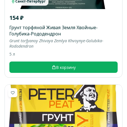
Санкт-Петербург
154 ₽
Грунт торфяной Живая Земля Хвойные-
Голубика-Рододендрон
Grunt torfyanoy Zhivaya Zemlya Khvoynye-Golubika-
Rododendron
5 л
В корзину