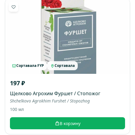
Сортавала FYP
Сортавала
197 ₽
Щелково Агрохим Фуршет / Стопожог
Shchelkovo Agrokhim Furshet / Stopozhog
100 мл
В корзину