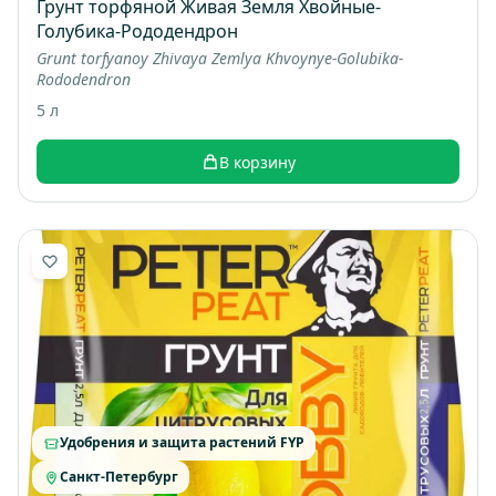
Грунт торфяной Живая Земля Хвойные-
Голубика-Рододендрон
Grunt torfyanoy Zhivaya Zemlya Khvoynye-Golubika-
Rododendron
5 л
В корзину
Удобрения и защита растений FYP
Санкт-Петербург