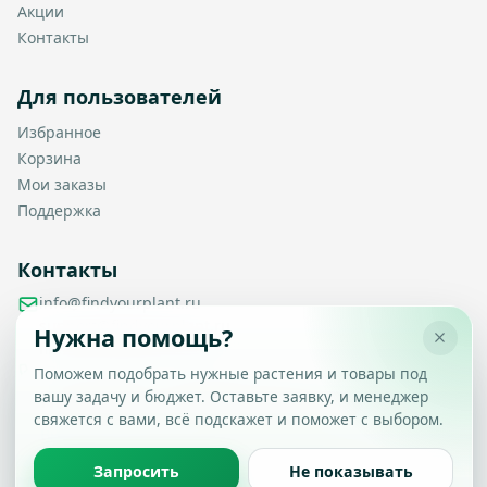
Акции
Контакты
Для пользователей
Избранное
Корзина
Мои заказы
Поддержка
Контакты
info@findyourplant.ru
support@findyourplant.ru
Нужна помощь?
findyourplantofficial@gmail.com
+7 929 115-17-50
Поможем подобрать нужные растения и товары под
Санкт-Петербург, Гражданский проспект, д. 104, корп. 1,
вашу задачу и бюджет. Оставьте заявку, и менеджер
Настройка конфиденциальности
литера А, офис 430
свяжется с вами, всё подскажет и поможет с выбором.
Вы можете выбрать, какие типы файлов cookie
разрешить.
Политика обработки данных
Запросить
Не показывать