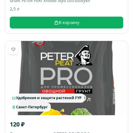
Grunt PETER PEAT Khobbi dlya tsitrusovykh
2,5 л
В корзину
Удобрения и защита растений FYP
Санкт-Петербург
120 ₽