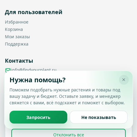
Для пользователей
Избранное
Корзина
Мои заказы
Поддержка
Контакты
info@findyourplant.ru
support@findyourplant.ru
Нужна помощь?
findyourplantofficial@gmail.com
+7 929 115-17-50
Поможем подобрать нужные растения и товары под
Санкт-Петербург, Гражданский проспект, д. 104, корп. 1,
вашу задачу и бюджет. Оставьте заявку, и менеджер
Настройка конфиденциальности
литера А, офис 430
свяжется с вами, всё подскажет и поможет с выбором.
Вы можете выбрать, какие типы файлов cookie
разрешить.
Политика обработки данных
Запросить
Не показывать
Принять все
© 2026 Find Your Plant. Все права защищены.
Отклонить все