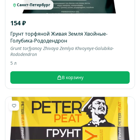
Санкт-Петербург
154 ₽
Грунт торфяной Живая Земля Хвойные-
Голубика-Рододендрон
Grunt torfyanoy Zhivaya Zemlya Khvoynye-Golubika-
Rododendron
5 л
В корзину