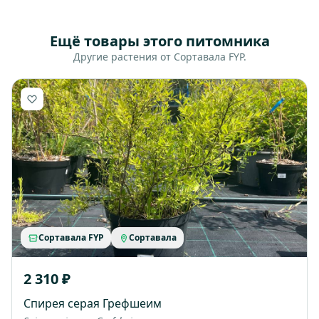
Ещё товары этого питомника
Другие растения от Сортавала FYP.
Сортавала FYP
Сортавала
2 310 ₽
Спирея серая Грефшеим