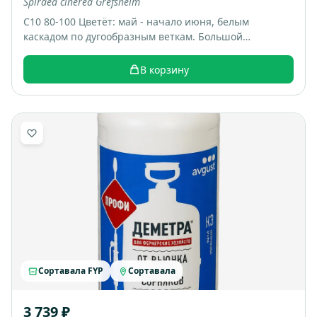
Spiraea cinerea Grefsheim
С10 80-100 Цветёт: май - начало июня, белым
каскадом по дугообразным веткам. Большой
раскидистый куст, весной весь покрывается белыми
цветами, выглядит как “белый фонтан”. Итоговый
В корзину
размер: примерно 1,5-2 м высотой и шириной.
Сортавала FYP
Сортавала
3 739 ₽