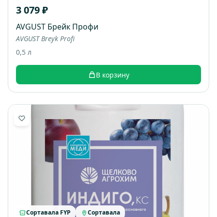
3 079 ₽
AVGUST Брейк Профи
AVGUST Breyk Profi
0,5 л
В корзину
Сортавала FYP
Сортавала