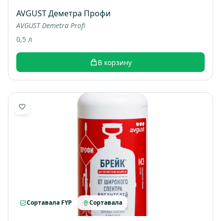
AVGUST Деметра Профи
AVGUST Demetra Profi
0,5 л
В корзину
Сортавала FYP
Сортавала