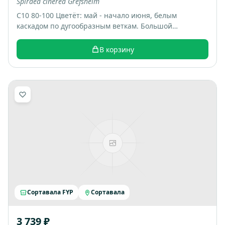
Spiraea cinerea Grefsheim
С10 80-100 Цветёт: май - начало июня, белым
каскадом по дугообразным веткам. Большой
раскидистый куст, весной весь покрывается белыми
цветами, выглядит как “белый фонтан”. Итоговый
В корзину
размер: примерно 1,5-2 м высотой и шириной.
Сортавала FYP
Сортавала
3 739 ₽