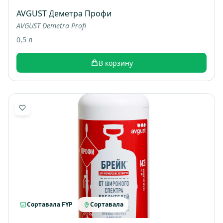
AVGUST Деметра Профи
AVGUST Demetra Profi
0,5 л
В корзину
Сортавала FYP
Сортавала