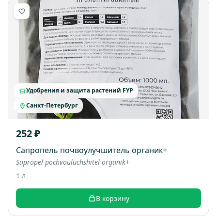
Удобрения и защита растений FYP
Санкт-Петербург
252 ₽
Сапропель почвоулучшитель органик+
Sapropel pochvouluchshitel organik+
1 л
В корзину