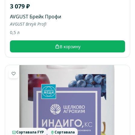
3 079 ₽
AVGUST Брейк Профи
AVGUST Breyk Profi
0,5 л
В корзину
Сортавала FYP
Сортавала