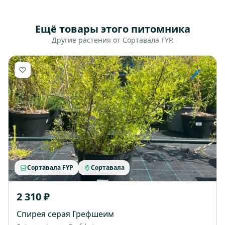
Ещё товары этого питомника
Другие растения от Сортавала FYP.
Сортавала FYP
Сортавала
2 310 ₽
Спирея серая Грефшеим