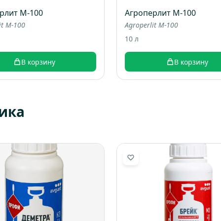
рлит М-100
Агроперлит М-100
it M-100
Agroperlit M-100
10 л
В корзину
В корзину
ика