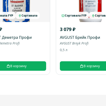
вала FYP
Сортавала
Сортавала FYP
Сортав
₽
3 079 ₽
T Деметра Профи
AVGUST Брейк Профи
emetra Profi
AVGUST Breyk Profi
0,5 л
В корзину
В корзину