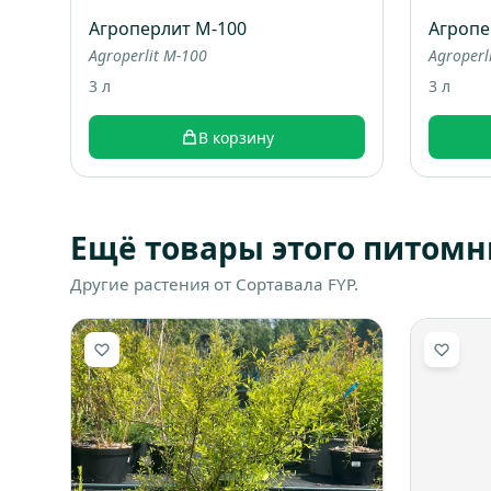
Агроперлит М-100
Агропе
Agroperlit M-100
Agroperl
3 л
3 л
В корзину
Ещё товары этого питомн
Другие растения от Сортавала FYP.