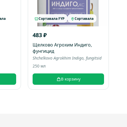
ала
Сортавала FYP
Сортавала
483 ₽
Щелково Агрохим Индиго,
фунгицид
Shchelkovo Agrokhim Indigo, fungitsid
250 мл
В корзину