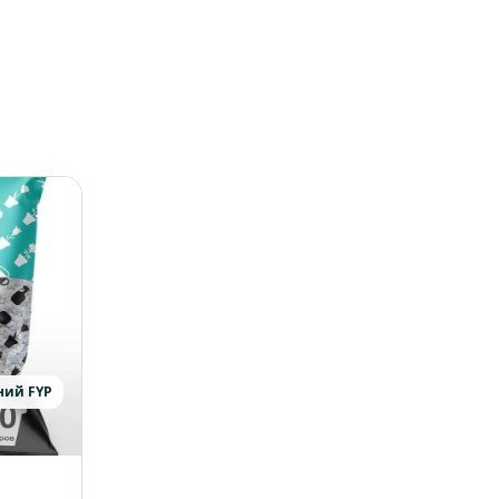
ний FYP