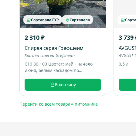
Сортавала FYP
Сортавала
Сорта
2 310 ₽
3 739 
Спирея серая Грефшеим
AVGUS
Spiraea cinerea Grefsheim
AVGUST D
С10 80-100 Цветёт: май - начало
0,5 л
июня, белым каскадом по
дугообразным веткам. Большой
раскидистый куст, весной весь
В корзину
покрывается белыми цветами,
выглядит как “белый фонтан”.
Итоговый размер: примерно 1,5-2
Перейти ко всем товарам питомника
м высотой и шириной.