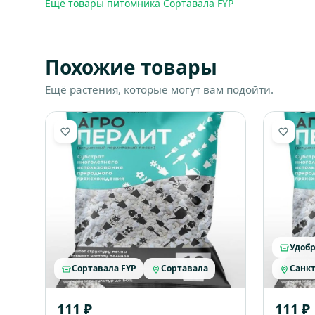
Ещё товары питомника Сортавала FYP
Похожие товары
Ещё растения, которые могут вам подойти.
Удобр
Сортавала FYP
Сортавала
Санкт
111 ₽
111 ₽