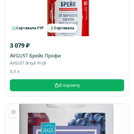
Сортавала FYP
Сортавала
3 079 ₽
AVGUST Брейк Профи
AVGUST Breyk Profi
0,5 л
В корзину