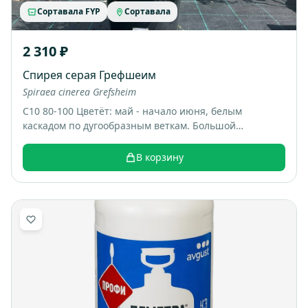
Сортавала FYP
Сортавала
2 310 ₽
Спирея серая Грефшеим
Spiraea cinerea Grefsheim
С10 80-100 Цветёт: май - начало июня, белым
каскадом по дугообразным веткам. Большой
раскидистый куст, весной весь покрывается белыми
цветами, выглядит как “белый фонтан”. Итоговый
В корзину
размер: примерно 1,5-2 м высотой и шириной.