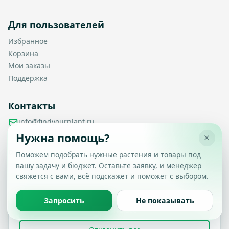
Для пользователей
Избранное
Корзина
Мои заказы
Поддержка
Контакты
info@findyourplant.ru
support@findyourplant.ru
Нужна помощь?
findyourplantofficial@gmail.com
+7 929 115-17-50
Поможем подобрать нужные растения и товары под
Санкт-Петербург, Гражданский проспект, д. 104, корп. 1,
вашу задачу и бюджет. Оставьте заявку, и менеджер
Настройка конфиденциальности
литера А, офис 430
свяжется с вами, всё подскажет и поможет с выбором.
Вы можете выбрать, какие типы файлов cookie
разрешить.
Политика обработки данных
Запросить
Не показывать
Принять все
© 2026 Find Your Plant. Все права защищены.