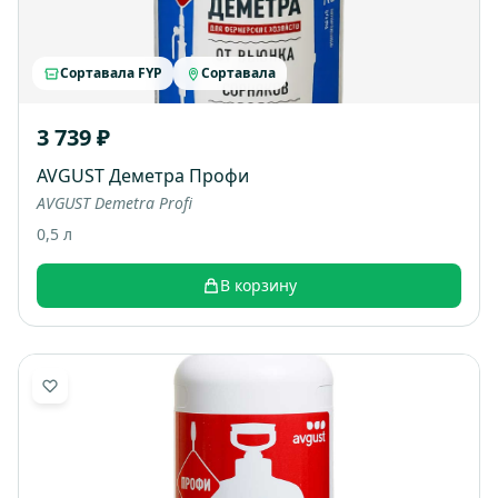
Сортавала FYP
Сортавала
3 739 ₽
AVGUST Деметра Профи
AVGUST Demetra Profi
0,5 л
В корзину