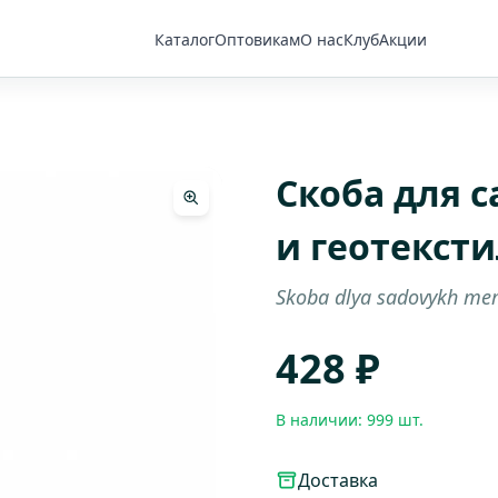
Каталог
Оптовикам
О нас
Клуб
Акции
Скоба для 
и геотекст
Skoba dlya sadovykh me
428 ₽
В наличии: 999 шт.
Доставка