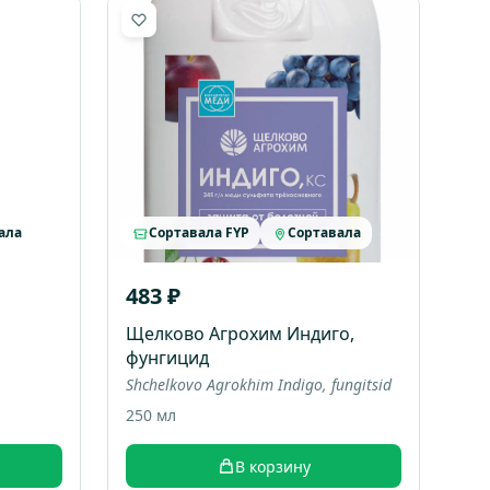
ала
Сортавала FYP
Сортавала
483 ₽
Щелково Агрохим Индиго,
фунгицид
Shchelkovo Agrokhim Indigo, fungitsid
250 мл
В корзину