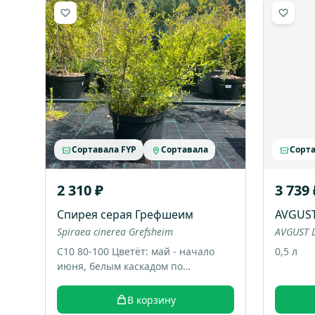
Сортавала FYP
Сортавала
Сорта
2 310 ₽
3 739 
Спирея серая Грефшеим
AVGUS
Spiraea cinerea Grefsheim
AVGUST D
С10 80-100 Цветёт: май - начало
0,5 л
июня, белым каскадом по
дугообразным веткам. Большой
раскидистый куст, весной весь
В корзину
покрывается белыми цветами,