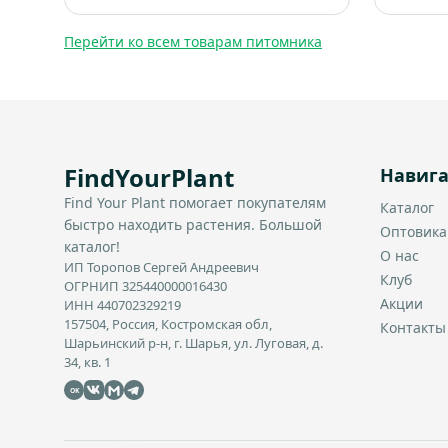
выглядит как “белый фонтан”.
Итоговый размер: примерно 1,5-2
Перейти ко всем товарам питомника
м высотой и шириной.
FindYourPlant
Навиг
Find Your Plant помогает покупателям
Каталог
быстро находить растения. Большой
Оптовик
каталог!
О нас
ИП Торопов Сергей Андреевич
Клуб
ОГРНИП 325440000016430
Акции
ИНН 440702329219
157504, Россия, Костромская обл,
Контакты
Шарьинский р-н, г. Шарья, ул. Луговая, д.
34, кв. 1
OK