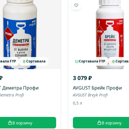
вала FYP
Сортавала
Сортавала FYP
Сортав
₽
3 079 ₽
T Деметра Профи
AVGUST Брейк Профи
emetra Profi
AVGUST Breyk Profi
0,5 л
В корзину
В корзину