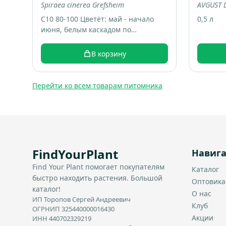
Spiraea cinerea Grefsheim
AVGUST D
С10 80-100 Цветёт: май - начало
0,5 л
июня, белым каскадом по
дугообразным веткам. Большой
раскидистый куст, весной весь
В корзину
покрывается белыми цветами,
выглядит как “белый фонтан”.
Итоговый размер: примерно 1,5-2
Перейти ко всем товарам питомника
м высотой и шириной.
FindYourPlant
Навиг
Find Your Plant помогает покупателям
Каталог
быстро находить растения. Большой
Оптовик
каталог!
О нас
ИП Торопов Сергей Андреевич
Клуб
ОГРНИП 325440000016430
Акции
ИНН 440702329219