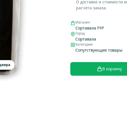
О доставке и стоимости 
расчёта заказа.
Магазин
Сортавала FYP
Город
Сортавала
Категория
Сопутствующие товары
еджера
В корзину