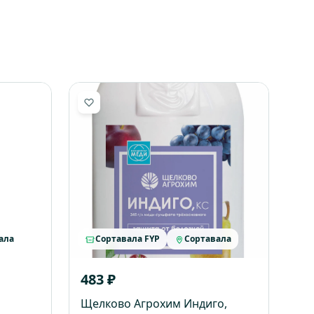
ала
Сортавала FYP
Сортавала
483 ₽
Щелково Агрохим Индиго,