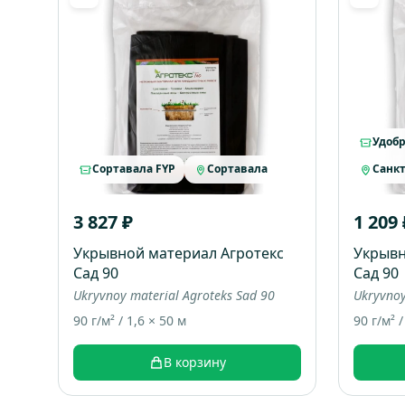
Удобр
Сортавала FYP
Сортавала
Санкт
3 827 ₽
1 209 
Укрывной материал Агротекс
Укрывн
Сад 90
Сад 90
Ukryvnoy material Agroteks Sad 90
Ukryvnoy
90 г/м² / 1,6 × 50 м
90 г/м² /
В корзину