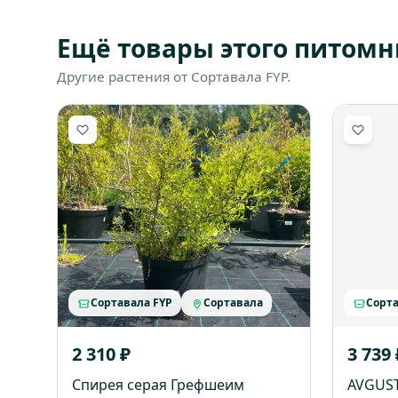
Ещё товары этого питомн
Другие растения от Сортавала FYP.
Сортавала FYP
Сортавала
Сорта
2 310 ₽
3 739 
Спирея серая Грефшеим
AVGUS