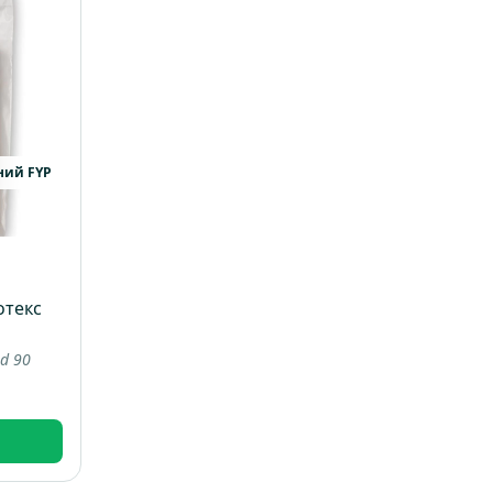
ний FYP
отекс
ad 90