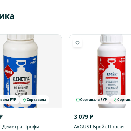
ика
вала FYP
Сортавала
Сортавала FYP
Сортав
₽
3 079 ₽
T Деметра Профи
AVGUST Брейк Профи