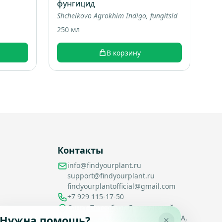
фунгицид
Shchelkovo Agrokhim Indigo, fungitsid
250 мл
В корзину
Контакты
info@findyourplant.ru
support@findyourplant.ru
findyourplantofficial@gmail.com
+7 929 115-17-50
Санкт-Петербург, Гражданский
Нужна помощь?
проспект, д. 104, корп. 1, литера А,