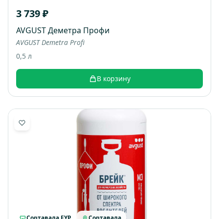
3 739 ₽
AVGUST Деметра Профи
AVGUST Demetra Profi
0,5 л
В корзину
Сортавала FYP
Сортавала