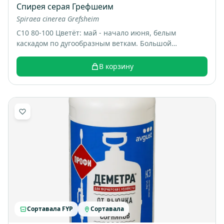
Спирея серая Грефшеим
Spiraea cinerea Grefsheim
С10 80-100 Цветёт: май - начало июня, белым
каскадом по дугообразным веткам. Большой
раскидистый куст, весной весь покрывается белыми
цветами, выглядит как “белый фонтан”. Итоговый
В корзину
размер: примерно 1,5-2 м высотой и шириной.
Сортавала FYP
Сортавала