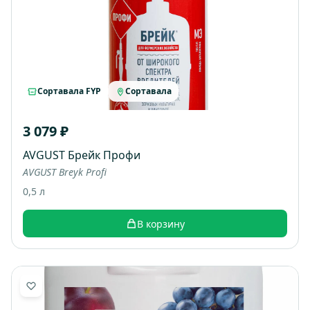
Сортавала FYP
Сортавала
3 079 ₽
AVGUST Брейк Профи
AVGUST Breyk Profi
0,5 л
В корзину