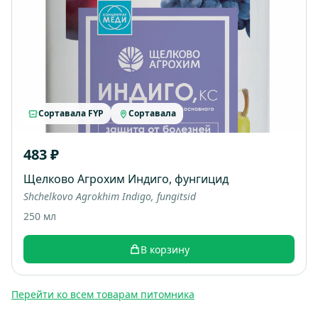
Сортавала FYP
Сортавала
483 ₽
Щелково Агрохим Индиго, фунгицид
Shchelkovo Agrokhim Indigo, fungitsid
250 мл
В корзину
Перейти ко всем товарам питомника