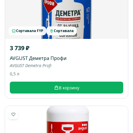
Сортавала FYP
Сортавала
3 739 ₽
AVGUST Деметра Профи
AVGUST Demetra Profi
0,5 л
В корзину