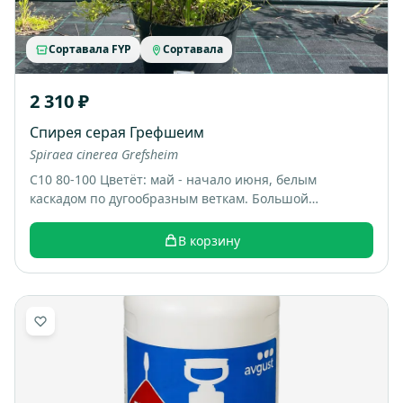
Сортавала FYP
Сортавала
2 310 ₽
Спирея серая Грефшеим
Spiraea cinerea Grefsheim
С10 80-100 Цветёт: май - начало июня, белым
каскадом по дугообразным веткам. Большой
раскидистый куст, весной весь покрывается белыми
цветами, выглядит как “белый фонтан”. Итоговый
В корзину
размер: примерно 1,5-2 м высотой и шириной.