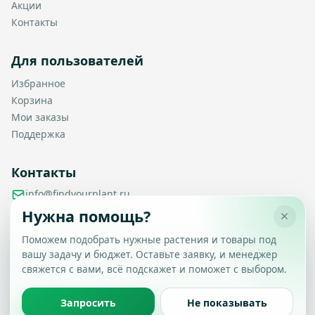
Акции
Контакты
Для пользователей
Избранное
Корзина
Мои заказы
Поддержка
Контакты
info@findyourplant.ru
support@findyourplant.ru
Нужна помощь?
findyourplantofficial@gmail.com
+7 929 115-17-50
Поможем подобрать нужные растения и товары под
Санкт-Петербург, Гражданский проспект, д. 104, корп. 1,
вашу задачу и бюджет. Оставьте заявку, и менеджер
Настройка конфиденциальности
литера А, офис 430
свяжется с вами, всё подскажет и поможет с выбором.
Вы можете выбрать, какие типы файлов cookie
разрешить.
Политика обработки данных
Запросить
Не показывать