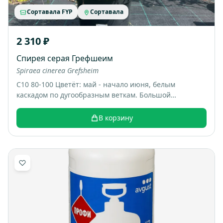
Сортавала FYP
Сортавала
2 310 ₽
Спирея серая Грефшеим
Spiraea cinerea Grefsheim
С10 80-100 Цветёт: май - начало июня, белым
каскадом по дугообразным веткам. Большой
раскидистый куст, весной весь покрывается белыми
цветами, выглядит как “белый фонтан”. Итоговый
В корзину
размер: примерно 1,5-2 м высотой и шириной.