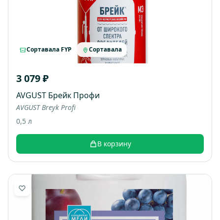
Сортавала FYP
Сортавала
3 079 ₽
AVGUST Брейк Профи
AVGUST Breyk Profi
0,5 л
В корзину