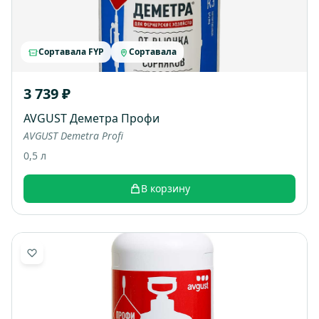
Сортавала FYP
Сортавала
3 739 ₽
AVGUST Деметра Профи
AVGUST Demetra Profi
0,5 л
В корзину