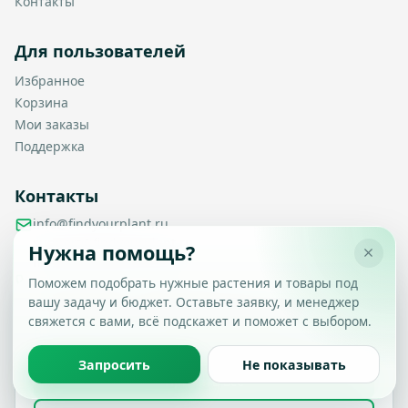
Контакты
Для пользователей
Избранное
Корзина
Мои заказы
Поддержка
Контакты
info@findyourplant.ru
support@findyourplant.ru
Нужна помощь?
findyourplantofficial@gmail.com
+7 929 115-17-50
Поможем подобрать нужные растения и товары под
Санкт-Петербург, Гражданский проспект, д. 104, корп. 1,
вашу задачу и бюджет. Оставьте заявку, и менеджер
Настройка конфиденциальности
литера А, офис 430
свяжется с вами, всё подскажет и поможет с выбором.
Вы можете выбрать, какие типы файлов cookie
разрешить.
Политика обработки данных
Запросить
Не показывать
Принять все