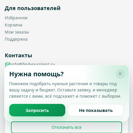
Для пользователей
Избранное
Корзина
Мои заказы
Поддержка
Контакты
info@findyourplant.ru
support@findyourplant.ru
Нужна помощь?
findyourplantofficial@gmail.com
+7 929 115-17-50
Поможем подобрать нужные растения и товары под
Санкт-Петербург, Гражданский проспект, д. 104, корп. 1,
вашу задачу и бюджет. Оставьте заявку, и менеджер
Настройка конфиденциальности
литера А, офис 430
свяжется с вами, всё подскажет и поможет с выбором.
Вы можете выбрать, какие типы файлов cookie
разрешить.
Политика обработки данных
Запросить
Не показывать
Принять все
© 2026 Find Your Plant. Все права защищены.
Отклонить все
Политика конфиденциальности
Условия использования
FAQ