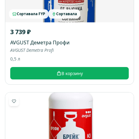
Сортавала FYP
Сортавала
3 739 ₽
AVGUST Деметра Профи
AVGUST Demetra Profi
0,5 л
В корзину