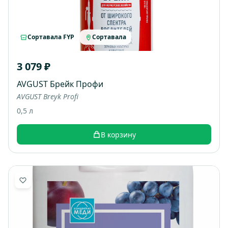
Сортавала FYP
Сортавала
3 079 ₽
AVGUST Брейк Профи
AVGUST Breyk Profi
0,5 л
В корзину