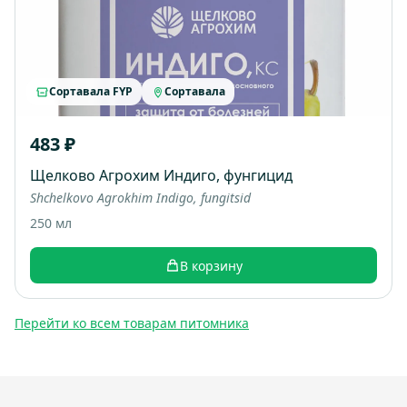
Сортавала FYP
Сортавала
483 ₽
Щелково Агрохим Индиго, фунгицид
Shchelkovo Agrokhim Indigo, fungitsid
250 мл
В корзину
Перейти ко всем товарам питомника