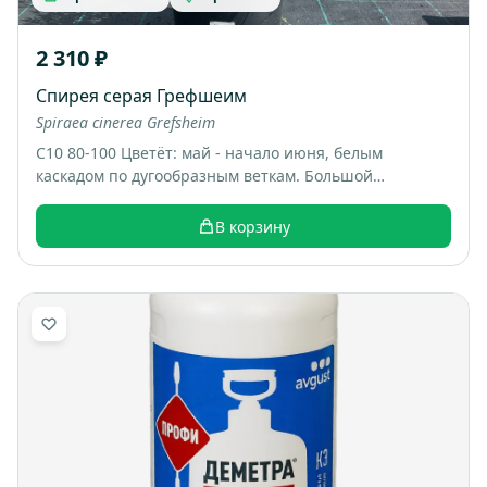
2 310 ₽
Спирея серая Грефшеим
Spiraea cinerea Grefsheim
С10 80-100 Цветёт: май - начало июня, белым
каскадом по дугообразным веткам. Большой
раскидистый куст, весной весь покрывается белыми
цветами, выглядит как “белый фонтан”. Итоговый
В корзину
размер: примерно 1,5-2 м высотой и шириной.