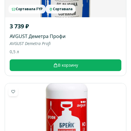
Сортавала FYP
Сортавала
3 739 ₽
AVGUST Деметра Профи
AVGUST Demetra Profi
0,5 л
В корзину