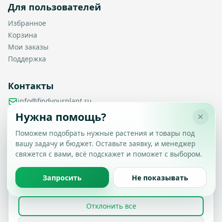
Для пользователей
Избранное
Корзина
Мои заказы
Поддержка
Контакты
info@findyourplant.ru
support@findyourplant.ru
Нужна помощь?
findyourplantofficial@gmail.com
+7 929 115-17-50
Поможем подобрать нужные растения и товары под
Санкт-Петербург, Гражданский проспект, д. 104, корп. 1,
вашу задачу и бюджет. Оставьте заявку, и менеджер
Настройка конфиденциальности
литера А, офис 430
свяжется с вами, всё подскажет и поможет с выбором.
Вы можете выбрать, какие типы файлов cookie
разрешить.
Политика обработки данных
Запросить
Не показывать
Принять все
© 2026 Find Your Plant. Все права защищены.
Отклонить все
Политика конфиденциальности
Условия использования
FAQ