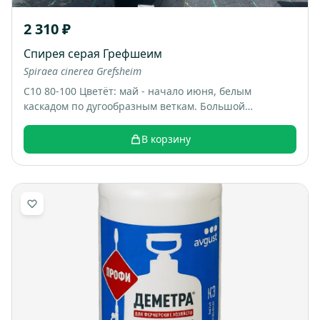
2 310 ₽
Спирея серая Грефшеим
Spiraea cinerea Grefsheim
С10 80-100 Цветёт: май - начало июня, белым
каскадом по дугообразным веткам. Большой
раскидистый куст, весной весь покрывается белыми
цветами, выглядит как “белый фонтан”. Итоговый
В корзину
размер: примерно 1,5-2 м высотой и шириной.