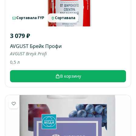
Сортавала FYP
Сортавала
3 079 ₽
AVGUST Брейк Профи
AVGUST Breyk Profi
0,5 л
В корзину