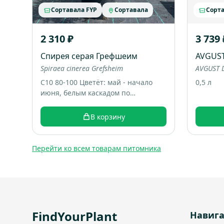
Сортавала FYP
Сортавала
Сорта
2 310 ₽
3 739 
Спирея серая Грефшеим
AVGUS
Spiraea cinerea Grefsheim
AVGUST D
С10 80-100 Цветёт: май - начало
0,5 л
июня, белым каскадом по
дугообразным веткам. Большой
раскидистый куст, весной весь
В корзину
покрывается белыми цветами,
выглядит как “белый фонтан”.
Итоговый размер: примерно 1,5-2
Перейти ко всем товарам питомника
м высотой и шириной.
FindYourPlant
Навиг