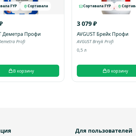
вала FYP
Сортавала
Сортавала FYP
Сортав
₽
3 079 ₽
T Деметра Профи
AVGUST Брейк Профи
emetra Profi
AVGUST Breyk Profi
0,5 л
В корзину
В корзину
ация
Для пользователей