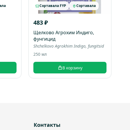
ала
Сортавала FYP
Сортавала
483 ₽
Щелково Агрохим Индиго,
фунгицид
Shchelkovo Agrokhim Indigo, fungitsid
250 мл
В корзину
Контакты