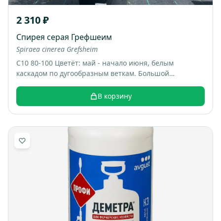
2 310 ₽
Спирея серая Грефшеим
Spiraea cinerea Grefsheim
С10 80-100 Цветёт: май - начало июня, белым
каскадом по дугообразным веткам. Большой
раскидистый куст, весной весь покрывается белыми
цветами, выглядит как “белый фонтан”. Итоговый
В корзину
размер: примерно 1,5-2 м высотой и шириной.