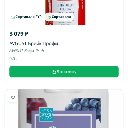
Сортавала FYP
Сортавала
3 079 ₽
AVGUST Брейк Профи
AVGUST Breyk Profi
0,5 л
В корзину