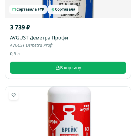
Сортавала FYP
Сортавала
3 739 ₽
AVGUST Деметра Профи
AVGUST Demetra Profi
0,5 л
В корзину