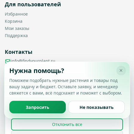
Для пользователей
Избранное
Корзина
Мои заказы
Поддержка
Контакты
info@findyourplant.ru
support@findyourplant.ru
Нужна помощь?
findyourplantofficial@gmail.com
+7 929 115-17-50
Поможем подобрать нужные растения и товары под
Санкт-Петербург, Гражданский проспект, д. 104, корп. 1,
вашу задачу и бюджет. Оставьте заявку, и менеджер
Настройка конфиденциальности
литера А, офис 430
свяжется с вами, всё подскажет и поможет с выбором.
Вы можете выбрать, какие типы файлов cookie
разрешить.
Политика обработки данных
Запросить
Не показывать
Принять все
© 2026 Find Your Plant. Все права защищены.
Отклонить все
Политика конфиденциальности
Условия использования
FAQ