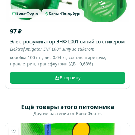
Бона-Форте
Санкт-Петербург
97 ₽
Электрофумигатор ЭНФ L001 синий со стикером
Elektrofumigator ENF L001 siniy so stikerom
коробка 100 шт; вес 0.04 кг; состав: пиретрум,
праллетрин, трансфлутрин (ДВ - 0,63%)
В корзину
Ещё товары этого питомника
Другие растения от Бона-Форте.