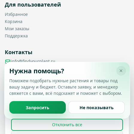
Для пользователей
Избранное
Корзина
Мои заказы
Поддержка
Контакты
info@findyourplant.ru
support@findyourplant.ru
Нужна помощь?
findyourplantofficial@gmail.com
+7 929 115-17-50
Поможем подобрать нужные растения и товары под
Санкт-Петербург, Гражданский проспект, д. 104, корп. 1,
вашу задачу и бюджет. Оставьте заявку, и менеджер
Настройка конфиденциальности
литера А, офис 430
свяжется с вами, всё подскажет и поможет с выбором.
Вы можете выбрать, какие типы файлов cookie
разрешить.
Политика обработки данных
Запросить
Не показывать
Принять все
© 2026 Find Your Plant. Все права защищены.
Отклонить все
Политика конфиденциальности
Условия использования
FAQ