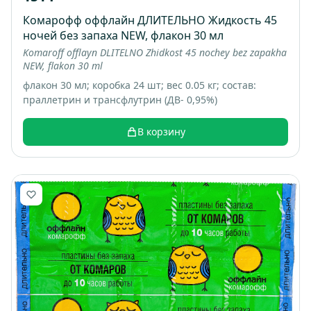
Комарофф оффлайн ДЛИТЕЛЬНО Жидкость 45
ночей без запаха NEW, флакон 30 мл
Komaroff offlayn DLITELNO Zhidkost 45 nochey bez zapakha
NEW, flakon 30 ml
флакон 30 мл; коробка 24 шт; вес 0.05 кг; состав:
праллетрин и трансфлутрин (ДВ- 0,95%)
В корзину