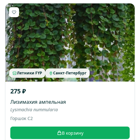
Летники FYP
Санкт-Петербург
275 ₽
Лизимахия ампельная
Lysimachia nummularia
Горшок С2
В корзину