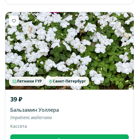
Летники FYP
Санкт-Петербург
39 ₽
Бальзамин Уоллера
Impatiens walleriana
Кассета