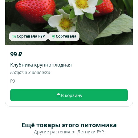
Сортавала FYP
Сортавала
99 ₽
Клубника крупноплодная
Fragaria x ananassa
P9
В корзину
Ещё товары этого питомника
Другие растения от Летники FYP.