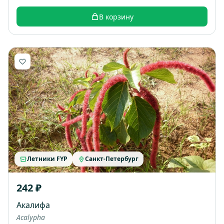
В корзину
Летники FYP
Санкт-Петербург
242 ₽
Акалифа
Acalypha