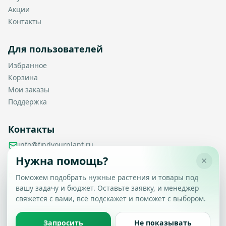
Акции
Контакты
Для пользователей
Избранное
Корзина
Мои заказы
Поддержка
Контакты
info@findyourplant.ru
support@findyourplant.ru
Нужна помощь?
findyourplantofficial@gmail.com
+7 929 115-17-50
Поможем подобрать нужные растения и товары под
Санкт-Петербург, Гражданский проспект, д. 104, корп. 1,
вашу задачу и бюджет. Оставьте заявку, и менеджер
Настройка конфиденциальности
литера А, офис 430
свяжется с вами, всё подскажет и поможет с выбором.
Вы можете выбрать, какие типы файлов cookie
разрешить.
Политика обработки данных
Запросить
Не показывать