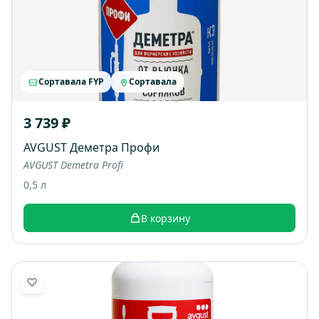
Сортавала FYP
Сортавала
3 739 ₽
AVGUST Деметра Профи
AVGUST Demetra Profi
0,5 л
В корзину