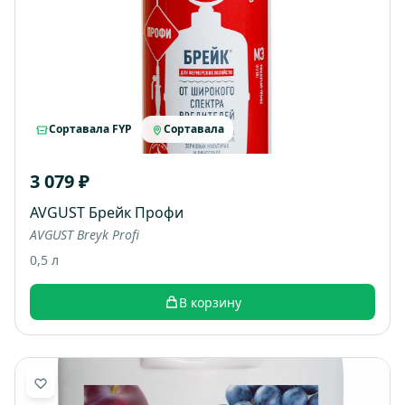
Сортавала FYP
Сортавала
3 079 ₽
AVGUST Брейк Профи
AVGUST Breyk Profi
0,5 л
В корзину