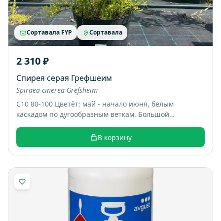
Сортавала FYP
Сортавала
2 310 ₽
Спирея серая Грефшеим
Spiraea cinerea Grefsheim
С10 80-100 Цветёт: май - начало июня, белым
каскадом по дугообразным веткам. Большой
раскидистый куст, весной весь покрывается белыми
цветами, выглядит как “белый фонтан”. Итоговый
В корзину
размер: примерно 1,5-2 м высотой и шириной.