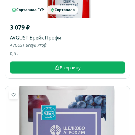
Сортавала FYP
Сортавала
3 079 ₽
AVGUST Брейк Профи
AVGUST Breyk Profi
0,5 л
В корзину