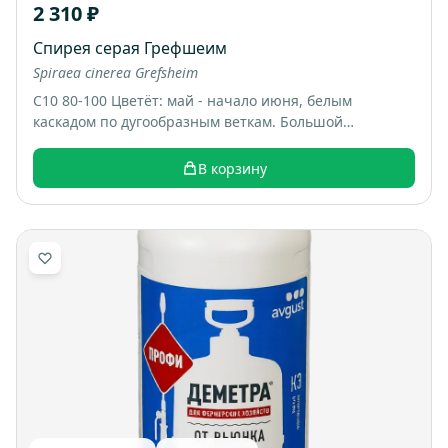
2 310 ₽
Спирея серая Грефшеим
Spiraea cinerea Grefsheim
С10 80-100 Цветёт: май - начало июня, белым
каскадом по дугообразным веткам. Большой
раскидистый куст, весной весь покрывается белыми
цветами, выглядит как “белый фонтан”. Итоговый
В корзину
размер: примерно 1,5-2 м высотой и шириной.