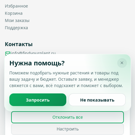
Избранное
Корзина
Мои заказы
Поддержка
Контакты
info@findyourplant.ru
support@findyourplant.ru
Нужна помощь?
findyourplantofficial@gmail.com
+7 929 115-17-50
Поможем подобрать нужные растения и товары под
Санкт-Петербург, Гражданский проспект, д. 104, корп. 1,
вашу задачу и бюджет. Оставьте заявку, и менеджер
Настройка конфиденциальности
литера А, офис 430
свяжется с вами, всё подскажет и поможет с выбором.
Вы можете выбрать, какие типы файлов cookie
разрешить.
Политика обработки данных
Запросить
Не показывать
Принять все
© 2026 Find Your Plant. Все права защищены.
Отклонить все
Политика конфиденциальности
Условия использования
FAQ
Настроить