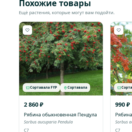
Похожие товары
Ещё растения, которые могут вам подойти.
Сортавала FYP
Сортавала
Сорта
2 860 ₽
990 ₽
Рябина обыкновенная Пендула
Рябина
Sorbus aucuparia Pendula
Sorbus a
C7
C7