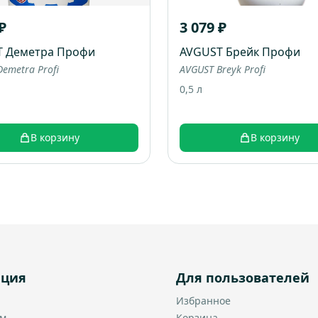
₽
3 079 ₽
T Деметра Профи
AVGUST Брейк Профи
emetra Profi
AVGUST Breyk Profi
0,5 л
В корзину
В корзину
ация
Для пользователей
Избранное
ам
Корзина