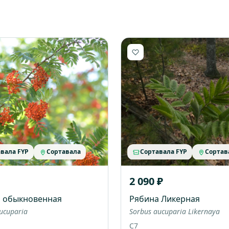
вала FYP
Сортавала
Сортавала FYP
Сортав
2 090 ₽
 обыкновенная
Рябина Ликерная
ucuparia
Sorbus aucuparia Likernaya
C7