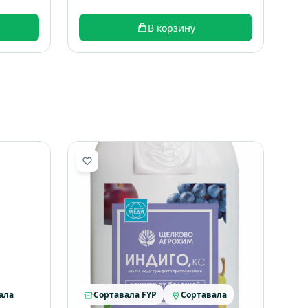
В корзину
ала
Сортавала FYP
Сортавала