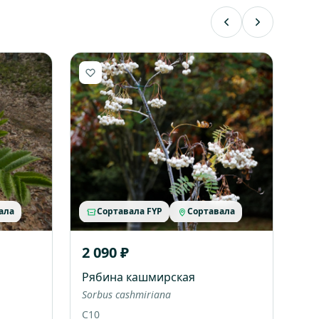
ала
Сортавала FYP
Сортавала
2 090 ₽
Рябина кашмирская
Sorbus cashmiriana
C10