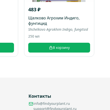
483 ₽
Щелково Агрохим Индиго,
фунгицид
Shchelkovo Agrokhim Indigo, fungitsid
250 мл
В корзину
Контакты
info@findyourplant.ru
support@findyourplant.ru