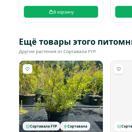
В корзину
Ещё товары этого питомн
Другие растения от Сортавала FYP.
Сортавала FYP
Сортавала
Сорта