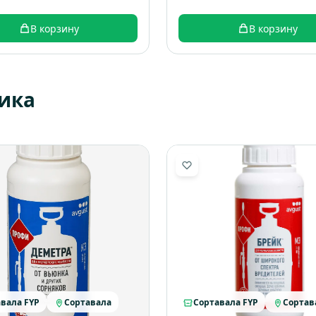
В корзину
В корзину
ика
вала FYP
Сортавала
Сортавала FYP
Сортав