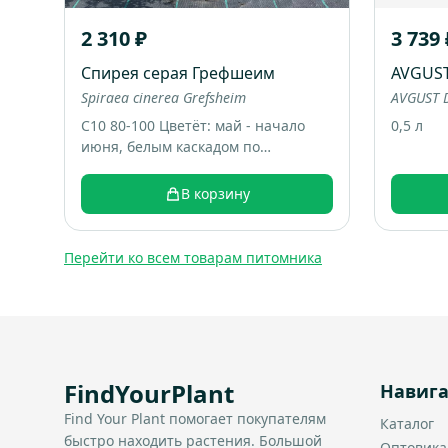
2 310 ₽
3 739 
Спирея серая Грефшеим
AVGUS
Spiraea cinerea Grefsheim
AVGUST D
С10 80-100 Цветёт: май - начало
0,5 л
июня, белым каскадом по
дугообразным веткам. Большой
раскидистый куст, весной весь
В корзину
покрывается белыми цветами,
выглядит как “белый фонтан”.
Итоговый размер: примерно 1,5-2
Перейти ко всем товарам питомника
м высотой и шириной.
FindYourPlant
Навиг
Find Your Plant помогает покупателям
Каталог
быстро находить растения. Большой
Оптовик