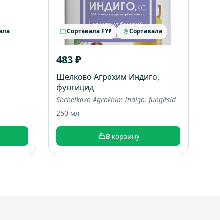
ала
Сортавала FYP
Сортавала
483 ₽
Щелково Агрохим Индиго,
фунгицид
Shchelkovo Agrokhim Indigo, fungitsid
250 мл
В корзину