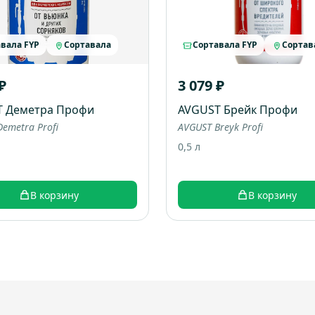
вала FYP
Сортавала
Сортавала FYP
Сортав
₽
3 079 ₽
T Деметра Профи
AVGUST Брейк Профи
emetra Profi
AVGUST Breyk Profi
0,5 л
В корзину
В корзину