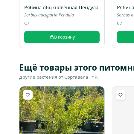
Рябина обыкновенная Пендула
Рябина
Sorbus aucuparia Pendula
Sorbus a
C7
C7
В корзину
Ещё товары этого питомн
Другие растения от Сортавала FYP.