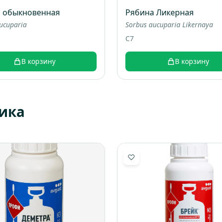
 обыкновенная
Рябина Ликерная
ucuparia
Sorbus aucuparia Likernaya
C7
В корзину
В корзину
ика