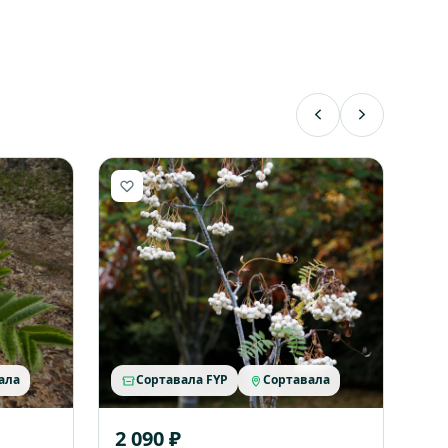
ала
Сортавала FYP
Сортавала
2 090 ₽