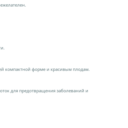
нежелателен.
и.
оей компактной форме и красивым плодам.
боток для предотвращения заболеваний и