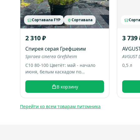
Сортавала FYP
Сортавала
Сорта
2 310 ₽
3 739 
Спирея серая Грефшеим
AVGUS
Spiraea cinerea Grefsheim
AVGUST D
С10 80-100 Цветёт: май - начало
0,5 л
июня, белым каскадом по
дугообразным веткам. Большой
раскидистый куст, весной весь
В корзину
покрывается белыми цветами,
выглядит как “белый фонтан”.
Итоговый размер: примерно 1,5-2
Перейти ко всем товарам питомника
м высотой и шириной.