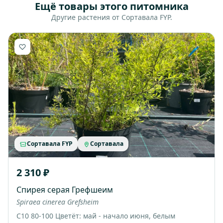
Ещё товары этого питомника
Другие растения от Сортавала FYP.
Сортавала FYP
Сортавала
2 310 ₽
Спирея серая Грефшеим
Spiraea cinerea Grefsheim
С10 80-100 Цветёт: май - начало июня, белым