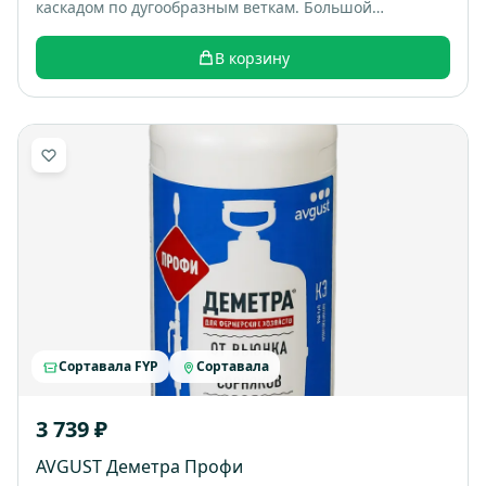
каскадом по дугообразным веткам. Большой
раскидистый куст, весной весь покрывается белыми
цветами, выглядит как “белый фонтан”. Итоговый
В корзину
размер: примерно 1,5-2 м высотой и шириной.
Сортавала FYP
Сортавала
3 739 ₽
AVGUST Деметра Профи