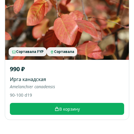
Сортавала FYP
Сортавала
990 ₽
Ирга канадская
Amelanchier canadensis
90-100 d19
В корзину