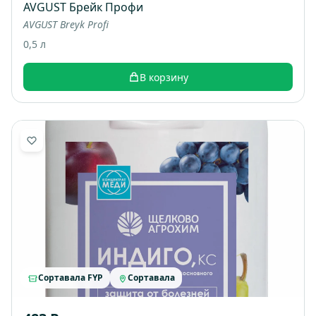
AVGUST Брейк Профи
AVGUST Breyk Profi
0,5 л
В корзину
Сортавала FYP
Сортавала