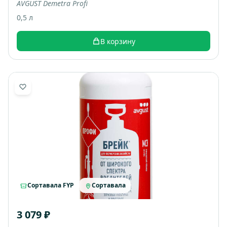
AVGUST Demetra Profi
0,5 л
В корзину
Сортавала FYP
Сортавала
3 079 ₽