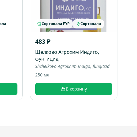
ала
Сортавала FYP
Сортавала
483 ₽
Щелково Агрохим Индиго,
фунгицид
Shchelkovo Agrokhim Indigo, fungitsid
250 мл
В корзину