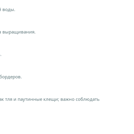
й воды.
ов выращивания.
.
сбордеров.
ак тля и паутинные клещи; важно соблюдать