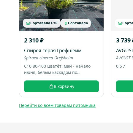
Сортавала FYP
Сортавала
Сорта
2 310 ₽
3 739 
Спирея серая Грефшеим
AVGUS
Spiraea cinerea Grefsheim
AVGUST D
С10 80-100 Цветёт: май - начало
0,5 л
июня, белым каскадом по
дугообразным веткам. Большой
раскидистый куст, весной весь
В корзину
покрывается белыми цветами,
выглядит как “белый фонтан”.
Итоговый размер: примерно 1,5-2
Перейти ко всем товарам питомника
м высотой и шириной.