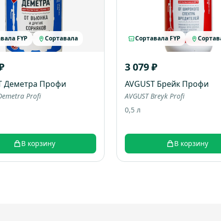
вала FYP
Сортавала
Сортавала FYP
Сортав
₽
3 079 ₽
T Деметра Профи
AVGUST Брейк Профи
emetra Profi
AVGUST Breyk Profi
0,5 л
В корзину
В корзину