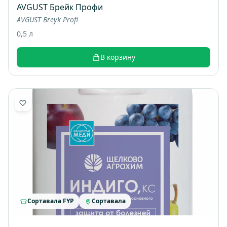
AVGUST Брейк Профи
AVGUST Breyk Profi
0,5 л
В корзину
Сортавала FYP
Сортавала