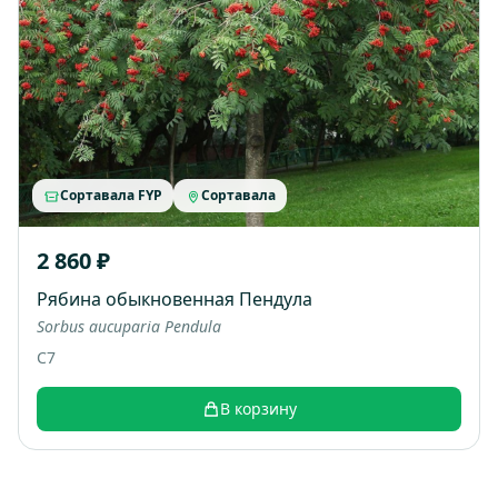
Сортавала FYP
Сортавала
2 860 ₽
Рябина обыкновенная Пендула
Sorbus aucuparia Pendula
C7
В корзину