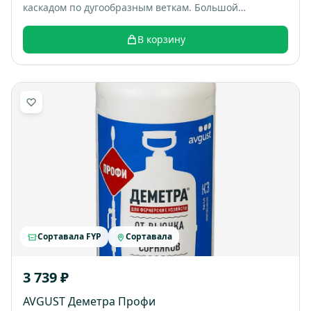
каскадом по дугообразным веткам. Большой
раскидистый куст, весной весь покрывается белыми
цветами, выглядит как “белый фонтан”. Итоговый
В корзину
размер: примерно 1,5-2 м высотой и шириной.
Сортавала FYP
Сортавала
3 739 ₽
AVGUST Деметра Профи