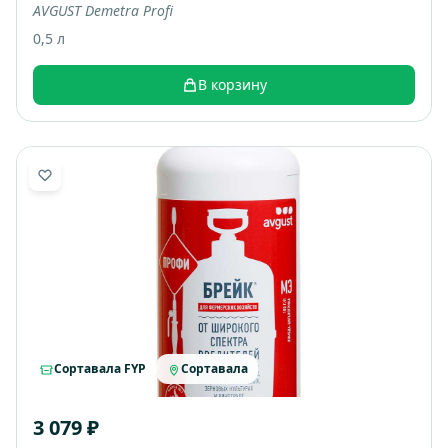
AVGUST Demetra Profi
0,5 л
В корзину
Сортавала FYP
Сортавала
3 079 ₽