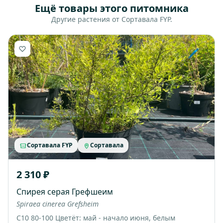
Ещё товары этого питомника
Другие растения от Сортавала FYP.
Сортавала FYP
Сортавала
2 310 ₽
Спирея серая Грефшеим
Spiraea cinerea Grefsheim
С10 80-100 Цветёт: май - начало июня, белым