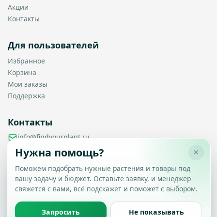
Акции
Контакты
Для пользователей
Избранное
Корзина
Мои заказы
Поддержка
Контакты
info@findyourplant.ru
support@findyourplant.ru
Нужна помощь?
findyourplantofficial@gmail.com
+7 929 115-17-50
Поможем подобрать нужные растения и товары под
Санкт-Петербург, Гражданский проспект, д. 104, корп. 1,
вашу задачу и бюджет. Оставьте заявку, и менеджер
Настройка конфиденциальности
литера А, офис 430
свяжется с вами, всё подскажет и поможет с выбором.
Вы можете выбрать, какие типы файлов cookie
разрешить.
Политика обработки данных
Запросить
Не показывать