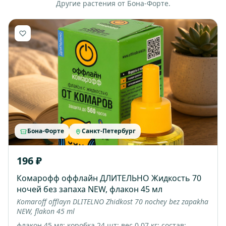
Другие растения от Бона-Форте.
Бона-Форте
Санкт-Петербург
196 ₽
Комарофф оффлайн ДЛИТЕЛЬНО Жидкость 70
ночей без запаха NEW, флакон 45 мл
Komaroff offlayn DLITELNO Zhidkost 70 nochey bez zapakha
NEW, flakon 45 ml
флакон 45 мл; коробка 24 шт; вес 0.07 кг; состав: