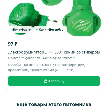
Бона-Форте
Санкт-Петербург
97 ₽
Электрофумигатор ЭНФ L001 синий со стикером
Elektrofumigator ENF L001 siniy so stikerom
коробка 100 шт; вес 0.04 кг; состав: пиретрум,
праллетрин, трансфлутрин (ДВ - 0,63%)
В корзину
Ещё товары этого питомника