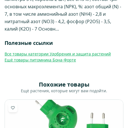
основных макроэлемента (NPK), %: азот общий (N) -
7, в том числе аммонийный азот (NH4) - 2,8 и
нитратный азот (NO3) - 4,2, фосфор (P2O5) - 3,5,
калий (K2O) - 7 Основн…
Полезные ссылки
Все товары категории Удобрения и защита растений
Ещё товары питомника Бона-Форте
Похожие товары
Ещё растения, которые могут вам подойти.