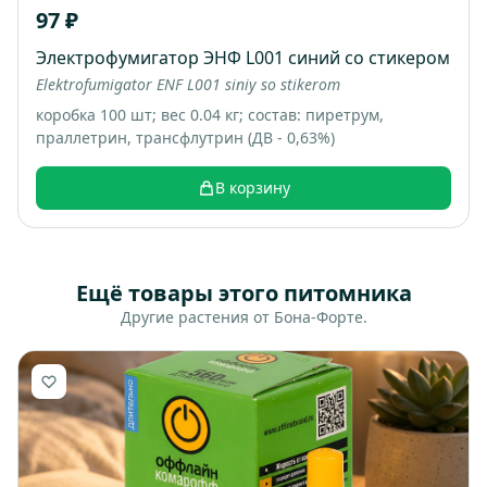
97 ₽
Электрофумигатор ЭНФ L001 синий со стикером
Elektrofumigator ENF L001 siniy so stikerom
коробка 100 шт; вес 0.04 кг; состав: пиретрум,
праллетрин, трансфлутрин (ДВ - 0,63%)
В корзину
Ещё товары этого питомника
Другие растения от Бона-Форте.