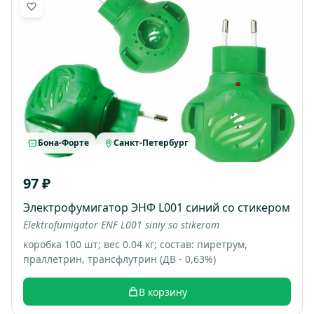
Бона-Форте
Санкт-Петербург
97 ₽
Электрофумигатор ЭНФ L001 синий со стикером
Elektrofumigator ENF L001 siniy so stikerom
коробка 100 шт; вес 0.04 кг; состав: пиретрум,
праллетрин, трансфлутрин (ДВ - 0,63%)
В корзину