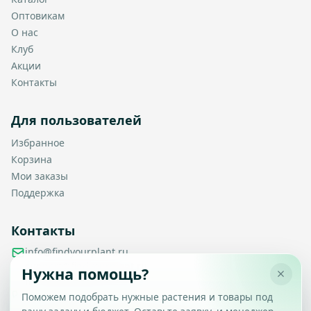
Оптовикам
О нас
Клуб
Акции
Контакты
Для пользователей
Избранное
Корзина
Мои заказы
Поддержка
Контакты
info@findyourplant.ru
support@findyourplant.ru
Нужна помощь?
findyourplantofficial@gmail.com
+7 929 115-17-50
Поможем подобрать нужные растения и товары под
Санкт-Петербург, Гражданский проспект, д. 104, корп. 1,