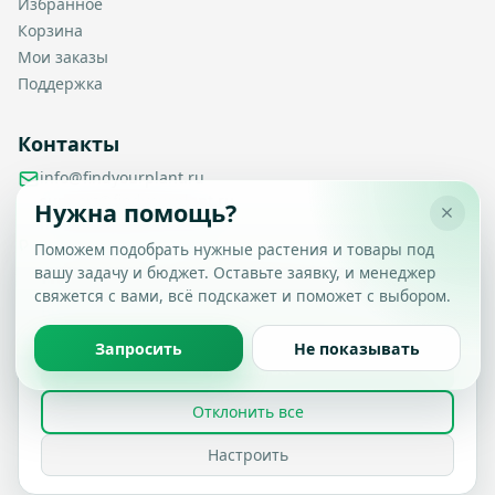
Избранное
Корзина
Мои заказы
Поддержка
Контакты
info@findyourplant.ru
support@findyourplant.ru
Нужна помощь?
findyourplantofficial@gmail.com
+7 929 115-17-50
Поможем подобрать нужные растения и товары под
Санкт-Петербург, Гражданский проспект, д. 104, корп. 1,
вашу задачу и бюджет. Оставьте заявку, и менеджер
Настройка конфиденциальности
литера А, офис 430
свяжется с вами, всё подскажет и поможет с выбором.
Вы можете выбрать, какие типы файлов cookie
разрешить.
Политика обработки данных
Запросить
Не показывать
Принять все
© 2026 Find Your Plant. Все права защищены.
Отклонить все
Политика конфиденциальности
Условия использования
FAQ
Настроить