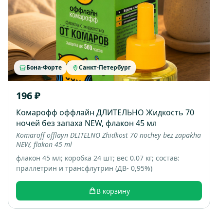
Бона-Форте
Санкт-Петербург
196 ₽
Комарофф оффлайн ДЛИТЕЛЬНО Жидкость 70
ночей без запаха NEW, флакон 45 мл
Komaroff offlayn DLITELNO Zhidkost 70 nochey bez zapakha
NEW, flakon 45 ml
флакон 45 мл; коробка 24 шт; вес 0.07 кг; состав:
праллетрин и трансфлутрин (ДВ- 0,95%)
В корзину