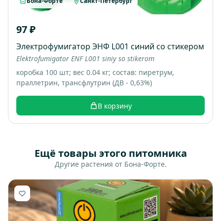
Бона-Форте
Санкт-Петербург
97 ₽
Электрофумигатор ЭНФ L001 синий со стикером
Elektrofumigator ENF L001 siniy so stikerom
коробка 100 шт; вес 0.04 кг; состав: пиретрум,
праллетрин, трансфлутрин (ДВ - 0,63%)
В корзину
Ещё товары этого питомника
Другие растения от Бона-Форте.