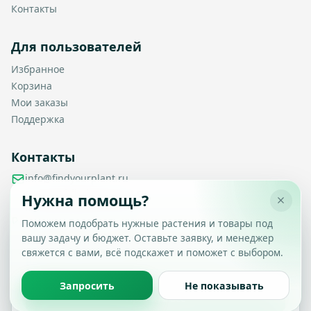
Контакты
Для пользователей
Избранное
Корзина
Мои заказы
Поддержка
Контакты
info@findyourplant.ru
support@findyourplant.ru
Нужна помощь?
findyourplantofficial@gmail.com
+7 929 115-17-50
Поможем подобрать нужные растения и товары под
Санкт-Петербург, Гражданский проспект, д. 104, корп. 1,
вашу задачу и бюджет. Оставьте заявку, и менеджер
Настройка конфиденциальности
литера А, офис 430
свяжется с вами, всё подскажет и поможет с выбором.
Вы можете выбрать, какие типы файлов cookie
разрешить.
Политика обработки данных
Запросить
Не показывать
Принять все