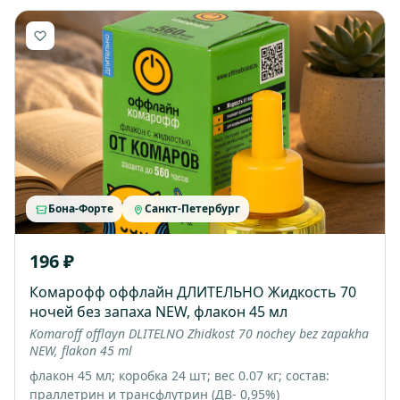
Бона-Форте
Санкт-Петербург
196 ₽
Комарофф оффлайн ДЛИТЕЛЬНО Жидкость 70
ночей без запаха NEW, флакон 45 мл
Komaroff offlayn DLITELNO Zhidkost 70 nochey bez zapakha
NEW, flakon 45 ml
флакон 45 мл; коробка 24 шт; вес 0.07 кг; состав:
праллетрин и трансфлутрин (ДВ- 0,95%)