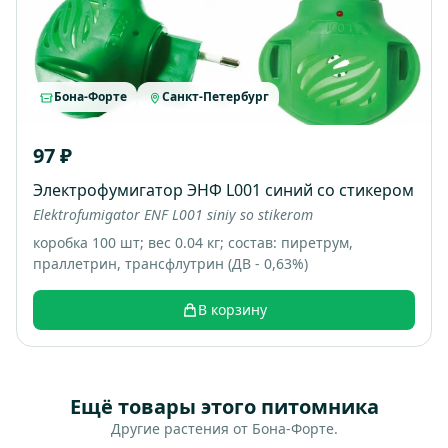
Бона-Форте
Санкт-Петербург
97 ₽
Электрофумигатор ЭНФ L001 синий со стикером
Elektrofumigator ENF L001 siniy so stikerom
коробка 100 шт; вес 0.04 кг; состав: пиретрум,
праллетрин, трансфлутрин (ДВ - 0,63%)
В корзину
Ещё товары этого питомника
Другие растения от Бона-Форте.