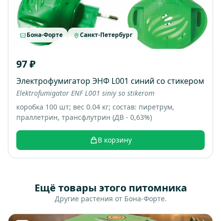
Бона-Форте
Санкт-Петербург
97 ₽
Электрофумигатор ЭНФ L001 синий со стикером
Elektrofumigator ENF L001 siniy so stikerom
коробка 100 шт; вес 0.04 кг; состав: пиретрум,
праллетрин, трансфлутрин (ДВ - 0,63%)
В корзину
Ещё товары этого питомника
Другие растения от Бона-Форте.