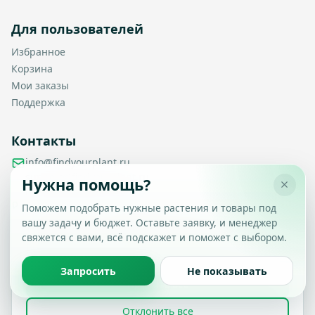
Для пользователей
Избранное
Корзина
Мои заказы
Поддержка
Контакты
info@findyourplant.ru
support@findyourplant.ru
Нужна помощь?
findyourplantofficial@gmail.com
+7 929 115-17-50
Поможем подобрать нужные растения и товары под
Санкт-Петербург, Гражданский проспект, д. 104, корп. 1,
вашу задачу и бюджет. Оставьте заявку, и менеджер
Настройка конфиденциальности
литера А, офис 430
свяжется с вами, всё подскажет и поможет с выбором.
Вы можете выбрать, какие типы файлов cookie
разрешить.
Политика обработки данных
Запросить
Не показывать
Принять все
© 2026 Find Your Plant. Все права защищены.
Отклонить все