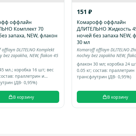
151 ₽
офф оффлайн
Комарофф оффлайн
ЛЬНО Комплект 70
ДЛИТЕЛЬНО Жидкость 4
без запаха, NEW, флакон
ночей без запаха NEW, 
30 мл
 offlayn DLITELNO Komplekt
Komaroff offlayn DLITELNO Zh
y bez zapakha, NEW, flakon 45
nochey bez zapakha NEW, flak
флакон 30 мл; коробка 24 шт
5 мл.; коробка 16 шт; вес
0.05 кг; состав: праллетрин
 состав: праллетрин и
трансфлутрин (ДВ- 0,95%)
утрин (ДВ- 0,95%)
В корзину
В корзину