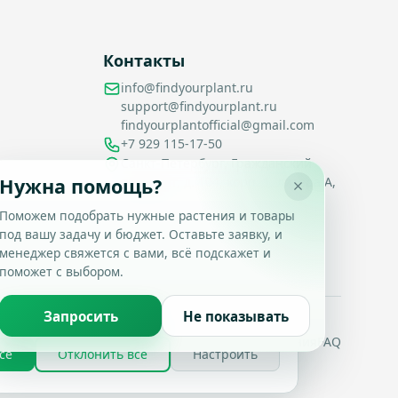
Контакты
info@findyourplant.ru
support@findyourplant.ru
findyourplantofficial@gmail.com
+7 929 115-17-50
Санкт-Петербург, Гражданский
Нужна помощь?
проспект, д. 104, корп. 1, литера А,
офис 430
Поможем подобрать нужные растения и товары
под вашу задачу и бюджет. Оставьте заявку, и
менеджер свяжется с вами, всё подскажет и
поможет с выбором.
Запросить
Не показывать
итика конфиденциальности
Условия использования
FAQ
се
Отклонить все
Настроить