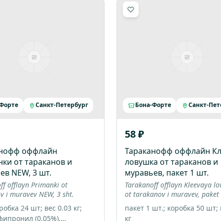
-Форте
Санкт-Петербург
Бона-Форте
Санкт-Пет
58 ₽
анофф оффлайн
Тараканофф оффлайн Кл
ки от тараканов и
ловушка от тараканов и
ев NEW, 3 шт.
муравьев, пакет 1 шт.
ff offlayn Primanki ot
Tarakanoff offlayn Kleevaya l
v i muravev NEW, 3 sht.
ot tarakanov i muravev, paket 
робка 24 шт; вес 0.03 кг;
пакет 1 шт.; коробка 50 шт; 
 фипронил (0,05%),
кг