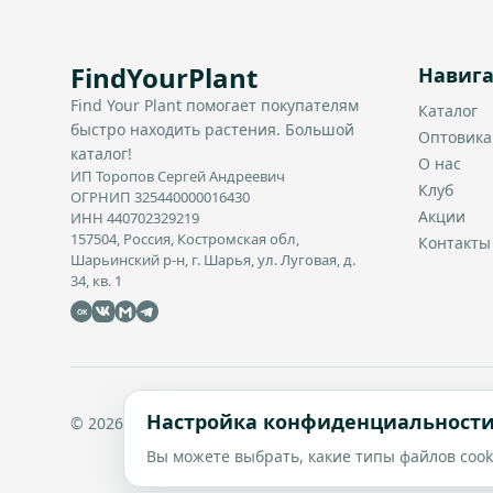
FindYourPlant
Навиг
Find Your Plant помогает покупателям
Каталог
быстро находить растения. Большой
Оптовик
каталог!
О нас
ИП Торопов Сергей Андреевич
Клуб
ОГРНИП 325440000016430
Акции
ИНН 440702329219
157504, Россия, Костромская обл,
Контакты
Шарьинский р-н, г. Шарья, ул. Луговая, д.
34, кв. 1
OK
Настройка конфиденциальност
© 2026 Find Your Plant. Все права защищены.
Вы можете выбрать, какие типы файлов coo