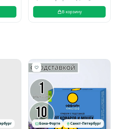
технологические добавки,
консервант, битрекс, пищевые
В корзину
аттрактанты
ербург
Бона-Форте
Санкт-Петербург