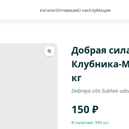
Каталог
Оптовикам
О нас
Клуб
Акции
Добрая сил
Клубника-М
кг
Dobraya sila Sukhoe udob
150 ₽
В наличии: 999 шт.