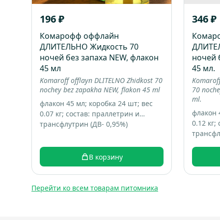
196 ₽
346 ₽
Комарофф оффлайн
Комар
ДЛИТЕЛЬНО Жидкость 70
ДЛИТЕ
ночей без запаха NEW, флакон
ночей 
45 мл
45 мл.
Komaroff offlayn DLITELNO Zhidkost 70
Komaroff
nochey bez zapakha NEW, flakon 45 ml
70 noche
ml.
флакон 45 мл; коробка 24 шт; вес
флакон 4
0.07 кг; состав: праллетрин и
0.12 кг;
трансфлутрин (ДВ- 0,95%)
трансфл
В корзину
Перейти ко всем товарам питомника