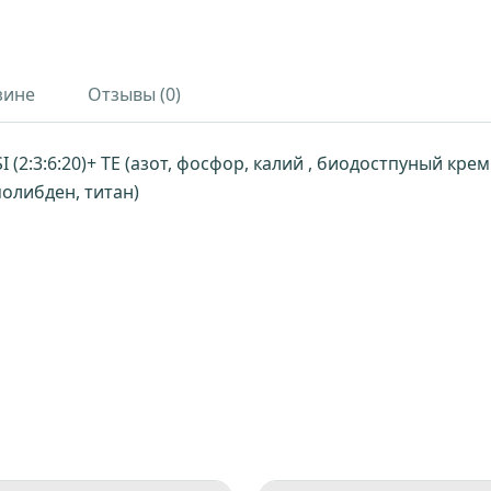
зине
Отзывы (0)
:K:SI (2:3:6:20)+ TE (азот, фосфор, калий , биодостпуный 
молибден, титан)