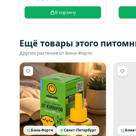
техноло
аттракт
В корзину
Ещё товары этого питомн
Другие растения от Бона-Форте.
Бона-Форте
Санкт-Петербург
Бона