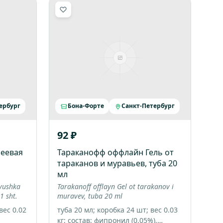
ербург
Бона-Форте
Санкт-Петербург
92 ₽
еевая
Тараканофф оффлайн Гель от
тараканов и муравьев, туба 20
мл
ovushka
Tarakanoff offlayn Gel ot tarakanov i
1 sht.
muravev, tuba 20 ml
вес 0.02
туба 20 мл; коробка 24 шт; вес 0.03
кг; состав: фипронил (0,05%),