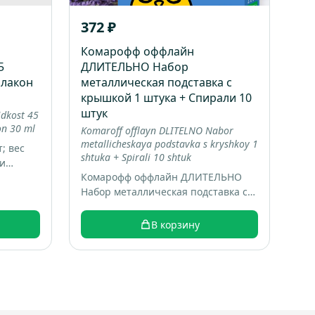
372 ₽
Комарофф оффлайн
5
ДЛИТЕЛЬНО Набор
флакон
металлическая подставка с
крышкой 1 штука + Спирали 10
штук
idkost 45
on 30 ml
Komaroff offlayn DLITELNO Nabor
metallicheskaya podstavka s kryshkoy 1
; вес
shtuka + Spirali 10 shtuk
 и
Комарофф оффлайн ДЛИТЕЛЬНО
Набор металлическая подставка с
крышкой 1 штука + Спирали 10
штук; коробка 16 шт; вес 0.22 кг
В корзину